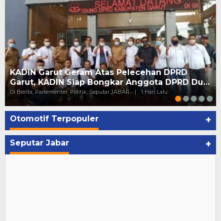
KADIN Garut Geram Atas Pelecehan DPRD
Garut, KADIN Siap Bongkar Anggota DPRD Du…
Di Berita, Parlementer, Politik, Seputar JABAR
|
1 Hari Lalu
Otomotif Terpopuler
+
Seputar Jabar
+