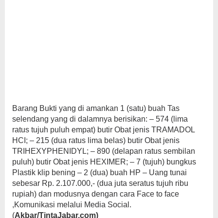
Barang Bukti yang di amankan 1 (satu) buah Tas
selendang yang di dalamnya berisikan: – 574 (lima
ratus tujuh puluh empat) butir Obat jenis TRAMADOL
HCI; – 215 (dua ratus lima belas) butir Obat jenis
TRIHEXYPHENIDYL; – 890 (delapan ratus sembilan
puluh) butir Obat jenis HEXIMER; – 7 (tujuh) bungkus
Plastik klip bening – 2 (dua) buah HP – Uang tunai
sebesar Rp. 2.107.000,- (dua juta seratus tujuh ribu
rupiah) dan modusnya dengan cara Face to face
,Komunikasi melalui Media Social.
(
Akbar/TintaJabar.com)