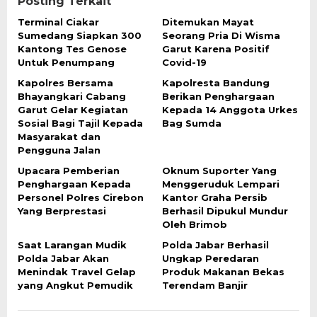
Posting Terkait
Terminal Ciakar
Ditemukan Mayat
Sumedang Siapkan 300
Seorang Pria Di Wisma
Kantong Tes Genose
Garut Karena Positif
Untuk Penumpang
Covid-19
Kapolres Bersama
Kapolresta Bandung
Bhayangkari Cabang
Berikan Penghargaan
Garut Gelar Kegiatan
Kepada 14 Anggota Urkes
Sosial Bagi Tajil Kepada
Bag Sumda
Masyarakat dan
Pengguna Jalan
Upacara Pemberian
Oknum Suporter Yang
Penghargaan Kepada
Menggeruduk Lempari
Personel Polres Cirebon
Kantor Graha Persib
Yang Berprestasi
Berhasil Dipukul Mundur
Oleh Brimob
Saat Larangan Mudik
Polda Jabar Berhasil
Polda Jabar Akan
Ungkap Peredaran
Menindak Travel Gelap
Produk Makanan Bekas
yang Angkut Pemudik
Terendam Banjir