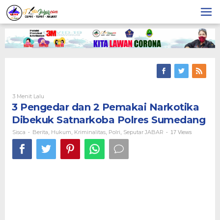
Skip
to
content
3 Menit Lalu
Oleh
Sisca
3 Pengedar dan 2 Pemakai Narkotika
Dibekuk Satnarkoba Polres Sumedang
Sisca
Berita
Hukum
Kriminalitas
Polri
Seputar JABAR
-
,
,
,
,
-
17 Views