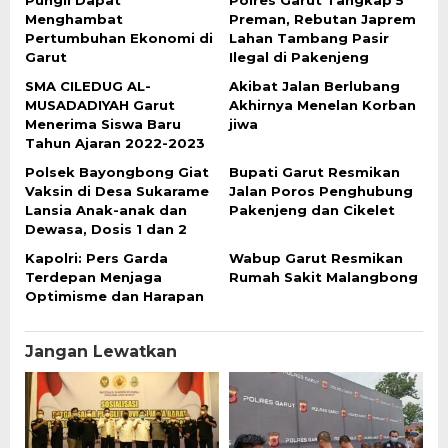
Menghambat
Preman, Rebutan Japrem
Pertumbuhan Ekonomi di
Lahan Tambang Pasir
Garut
Ilegal di Pakenjeng
SMA CILEDUG AL-
Akibat Jalan Berlubang
MUSADADIYAH Garut
Akhirnya Menelan Korban
Menerima Siswa Baru
jiwa
Tahun Ajaran 2022-2023
Polsek Bayongbong Giat
Bupati Garut Resmikan
Vaksin di Desa Sukarame
Jalan Poros Penghubung
Lansia Anak-anak dan
Pakenjeng dan Cikelet
Dewasa, Dosis 1 dan 2
Kapolri: Pers Garda
Wabup Garut Resmikan
Terdepan Menjaga
Rumah Sakit Malangbong
Optimisme dan Harapan
Jangan Lewatkan