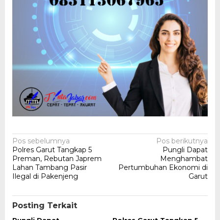
Navigasi
Pos sebelumnya
Pos berikutnya
Polres Garut Tangkap 5
Pungli Dapat
pos
Preman, Rebutan Japrem
Menghambat
Lahan Tambang Pasir
Pertumbuhan Ekonomi di
Ilegal di Pakenjeng
Garut
Posting Terkait
Pungli Dapat
Polres Garut Tangkap 5