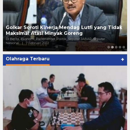
Golkar Soroti Kinerja Mendag Lutfi yang Tidak
Maksimal Atasi Minyak Goreng
Di Berita, Ekonomi, Parlementer, Politik, Seputar JABAR, Seputar
Nasional
|
7 Februari 2022
Olahraga Terbaru
+