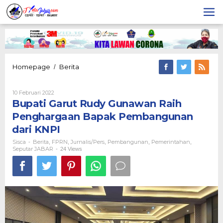
Lewati
ke
konten
Bupati
Homepage
Berita
/
Garut
Rudy
Oleh
10 Februari 2022
Gunawan
Sisca
Bupati Garut Rudy Gunawan Raih
Raih
Penghargaan
Penghargaan Bapak Pembangunan
Bapak
dari KNPI
Pembangunan
dari
Sisca
Berita
FPRN
Jurnalis/pers
Pembangunan
Pemerintahan
-
,
,
,
,
,
KNPI
Seputar JABAR
-
24 Views