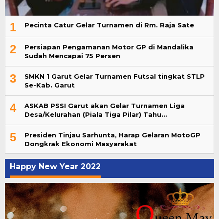
1
Pecinta Catur Gelar Turnamen di Rm. Raja Sate
2
Persiapan Pengamanan Motor GP di Mandalika
Sudah Mencapai 75 Persen
3
SMKN 1 Garut Gelar Turnamen Futsal tingkat STLP
Se-Kab. Garut
4
ASKAB PSSI Garut akan Gelar Turnamen Liga
Desa/Kelurahan (Piala Tiga Pilar) Tahu…
5
Presiden Tinjau Sarhunta, Harap Gelaran MotoGP
Dongkrak Ekonomi Masyarakat
Happy New Year 2022
Pemutar
Video