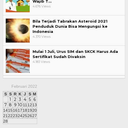
Wajib T…
4.676 Views
Bila Terjadi Tabrakan Asteroid 2021
Penduduk Dunia Bisa Mengungsi ke
Indonesia
4.370 Views
Mulai 1 Juli, Urus SIM dan SKCK Harus Ada
Sertifikat Sudah Divaksin
4.183 Views
Februari 2022
S
S
R
K
J
S
M
1
2
3
4
5
6
7
8
9
10
11
12
13
14
15
16
17
18
19
20
21
22
23
24
25
26
27
28