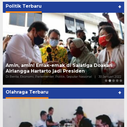
Politik Terbaru
+
Amin, amin! Emak-emak di Salatiga Doakan
Airlangga Hartarto jadi Presiden
Di Berita, Ekonomi, Parlementer, Politik, Seputar Nasional
|
30 Januari 2022
Olahraga Terbaru
+