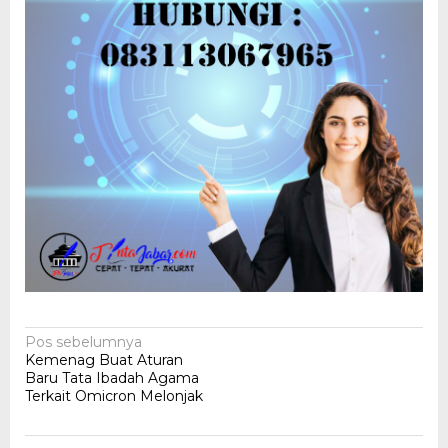
Navigasi
Pos sebelumnya
Kemenag Buat Aturan
pos
Baru Tata Ibadah Agama
Terkait Omicron Melonjak