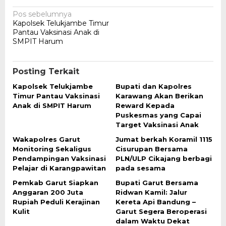
Navigasi
Pos sebelumnya
Kapolsek Telukjambe Timur
pos
Pantau Vaksinasi Anak di
SMPIT Harum
Posting Terkait
Kapolsek Telukjambe
Bupati dan Kapolres
Timur Pantau Vaksinasi
Karawang Akan Berikan
Anak di SMPIT Harum
Reward Kepada
Puskesmas yang Capai
Target Vaksinasi Anak
Wakapolres Garut
Jumat berkah Koramil 1115
Monitoring Sekaligus
Cisurupan Bersama
Pendampingan Vaksinasi
PLN/ULP Cikajang berbagi
Pelajar di Karangpawitan
pada sesama
Pemkab Garut Siapkan
Bupati Garut Bersama
Anggaran 200 Juta
Ridwan Kamil: Jalur
Rupiah Peduli Kerajinan
Kereta Api Bandung –
Kulit
Garut Segera Beroperasi
dalam Waktu Dekat