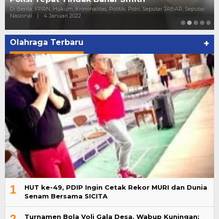
Di Berita, FPRN, Hukum, Kriminalitas, Politik, Polri, Seputar JABAR, Seputar
Nasional
|
4 Januari 2022
Olahraga Terbaru
+
1
HUT ke-49, PDIP Ingin Cetak Rekor MURI dan Dunia
Senam Bersama SICITA
2
Turnamen Bola Voli Gala Desa, Wabup Kuningan: