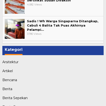
Sertifikat Sudah Divaksin
4.082 Views
Sadis ! Wh Warga Singaparna Ditangkap,
Cabuli 4 Balita Tak Puas Akhirnya
Pelampi…
3.780 Views
Kategori
Arsitektur
Artikel
Bencana
Berita
Berita Sepekan