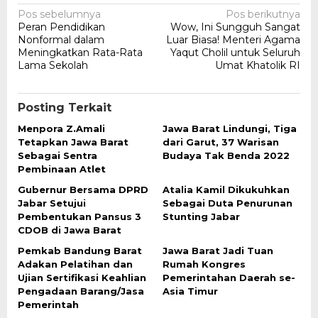
Navigasi
Pos sebelumnya
Pos berikutnya
Peran Pendidikan
Wow, Ini Sungguh Sangat
pos
Nonformal dalam
Luar Biasa! Menteri Agama
Meningkatkan Rata-Rata
Yaqut Cholil untuk Seluruh
Lama Sekolah
Umat Khatolik RI
Posting Terkait
Menpora Z.Amali
Jawa Barat Lindungi, Tiga
Tetapkan Jawa Barat
dari Garut, 37 Warisan
Sebagai Sentra
Budaya Tak Benda 2022
Pembinaan Atlet
Gubernur Bersama DPRD
Atalia Kamil Dikukuhkan
Jabar Setujui
Sebagai Duta Penurunan
Pembentukan Pansus 3
Stunting Jabar
CDOB di Jawa Barat
Pemkab Bandung Barat
Jawa Barat Jadi Tuan
Adakan Pelatihan dan
Rumah Kongres
Ujian Sertifikasi Keahlian
Pemerintahan Daerah se-
Pengadaan Barang/Jasa
Asia Timur
Pemerintah