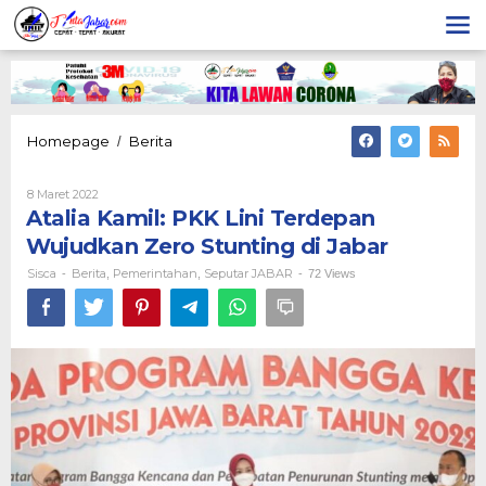
Lewati
ke
konten
Atalia
Homepage
Berita
/
Kamil:
PKK
Oleh
8 Maret 2022
Lini
Sisca
Atalia Kamil: PKK Lini Terdepan
Terdepan
Wujudkan
Wujudkan Zero Stunting di Jabar
Zero
Sisca
Berita
Pemerintahan
Seputar JABAR
-
,
,
-
72 Views
Stunting
di
Jabar