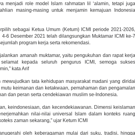
a menjadi role model Islam rahmatan lil ‘alamin, tetapi jug
keahlian masing-masing untuk menjamin kemajuan Indonesi
 terpilih sebagai Ketua Umum (Ketum) ICMI periode 2021-2026
 4-6 Desember 2021 telah dilangsungkan Muktamar ICMI ke-
ejumlah program kerja serta rekomendasi.
njalankan amanah muktamar, yaitu pengukuhan dan rapat kerj
selamat kepada seluruh pengurus ICMI, semoga sukse
in,” kata Arif
uan mewujudkan tata kehidupan masyarakat madani yang dirida
an mutu keimanan dan ketakwaan, pemahaman dan pengamala
nan dan peran serta cendekiawan muslim se-Indonesia.
man, keindonesiaan, dan kecendekiawanan. Dimensi keislama
rjemahkan nilai-nilai universal Islam dalam konteks ruan
koteks zaman sekarang,” ujar Ketum ICMI
nugerahi oleh keberagaman mulai dari suku, tradisi, hingg