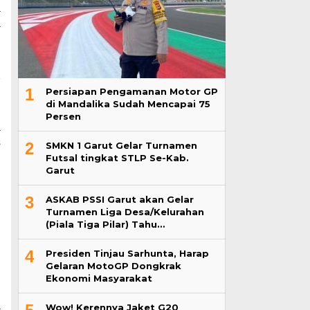
a
a
,
7
1
Persiapan Pengamanan Motor GP
di Mandalika Sudah Mencapai 75
Persen
a
s
2
SMKN 1 Garut Gelar Turnamen
Futsal tingkat STLP Se-Kab.
Garut
i
3
ASKAB PSSI Garut akan Gelar
n
Turnamen Liga Desa/Kelurahan
(Piala Tiga Pilar) Tahu…
n
4
Presiden Tinjau Sarhunta, Harap
g
Gelaran MotoGP Dongkrak
Ekonomi Masyarakat
a
Wow! Kerennya Jaket G20