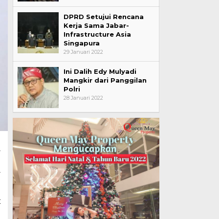
DPRD Setujui Rencana
Kerja Sama Jabar-
Infrastructure Asia
Singapura
29 Januari 2022
Ini Dalih Edy Mulyadi
Mangkir dari Panggilan
Polri
28 Januari 2022
a
n
a
t