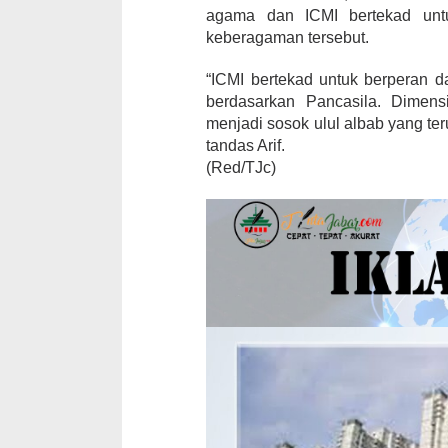
agama dan ICMI bertekad unt
keberagaman tersebut.
“ICMI bertekad untuk berperan 
berdasarkan Pancasila. Dimen
menjadi sosok ulul albab yang te
tandas Arif.
(Red/TJc)