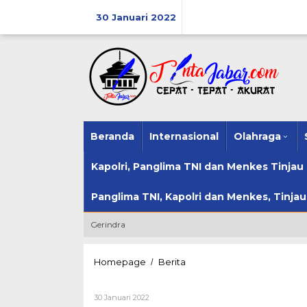
Lewati
ke
30 Januari 2022
konten
Beranda
Internasional
Olahraga
Kapolri, Panglima TNI dan Menkes Tinja
Panglima TNI, Kapolri dan Menkes, Tinja
Gerindra
Buka
Homepage
Berita
/
Rakernas
ICMI
Oleh
30 Januari 2022
2022,
Sisca