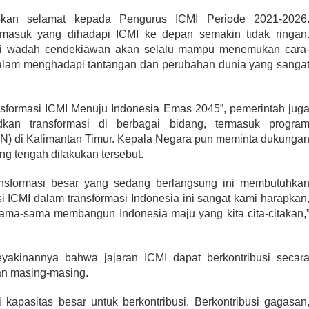
pkan selamat kepada Pengurus ICMI Periode 2021-2026
rmasuk yang dihadapi ICMI ke depan semakin tidak ringan
ai wadah cendekiawan akan selalu mampu menemukan cara
u dalam menghadapi tantangan dan perubahan dunia yang sanga
sformasi ICMI Menuju Indonesia Emas 2045”, pemerintah jug
kan transformasi di berbagai bidang, termasuk progra
N) di Kalimantan Timur. Kepala Negara pun meminta dukunga
ng tengah dilakukan tersebut.
 Jangan Minta
Amin, amin! Emak-emak di
enkumham ke
Salatiga Doakan Airlangga
nsformasi besar yang sedang berlangsung ini membutuhka
asi
Hartarto jadi Presiden
 ICMI dalam transformasi Indonesia ini sangat kami harapkan
, Politik, Seputar
Di Berita, Ekonomi, Parlementer, Politik, Seputar
ri 2022
Nasional
|
30 Januari 2022
ama-sama membangun Indonesia maju yang kita cita-citakan,
akinannya bahwa jajaran ICMI dapat berkontribusi secar
an masing-masing.
apasitas besar untuk berkontribusi. Berkontribusi gagasan