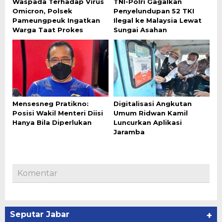
Waspada Terhadap Virus
TNI-Polri Gagalkan
Omicron, Polsek
Penyelundupan 52 TKI
Pameungpeuk Ingatkan
Ilegal ke Malaysia Lewat
Warga Taat Prokes
Sungai Asahan
Mensesneg Pratikno:
Digitalisasi Angkutan
Posisi Wakil Menteri Diisi
Umum Ridwan Kamil
Hanya Bila Diperlukan
Luncurkan Aplikasi
Jaramba
Komentar
Seputar Jabar
+