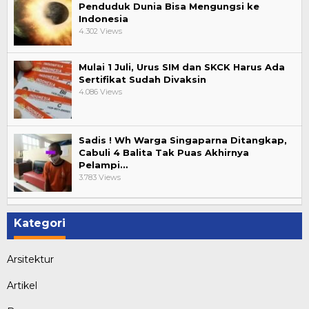
Penduduk Dunia Bisa Mengungsi ke
Indonesia
4.302 Views
Mulai 1 Juli, Urus SIM dan SKCK Harus Ada
Sertifikat Sudah Divaksin
4.086 Views
Sadis ! Wh Warga Singaparna Ditangkap,
Cabuli 4 Balita Tak Puas Akhirnya
Pelampi…
3.783 Views
Kategori
Arsitektur
Artikel