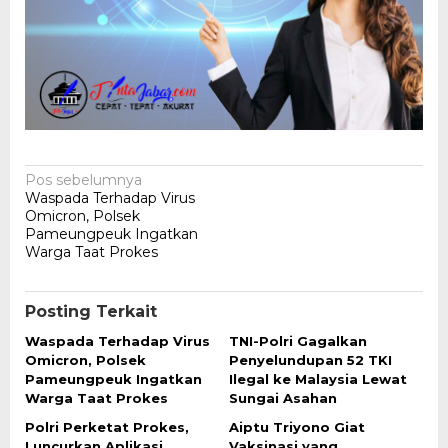
Navigasi
Pos sebelumnya
Waspada Terhadap Virus
pos
Omicron, Polsek
Pameungpeuk Ingatkan
Warga Taat Prokes
Posting Terkait
Waspada Terhadap Virus
TNI-Polri Gagalkan
Omicron, Polsek
Penyelundupan 52 TKI
Pameungpeuk Ingatkan
Ilegal ke Malaysia Lewat
Warga Taat Prokes
Sungai Asahan
Polri Perketat Prokes,
Aiptu Triyono Giat
Luncurkan Aplikasi
Vaksinasi yang