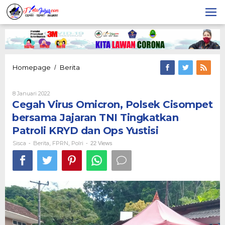
Lewati
ke
konten
Cegah
Homepage
Berita
/
Virus
Omicron,
Oleh
8 Januari 2022
Polsek
Sisca
Cegah Virus Omicron, Polsek Cisompet
Cisompet
bersama
bersama Jajaran TNI Tingkatkan
Jajaran
Patroli KRYD dan Ops Yustisi
TNI
Tingkatkan
Sisca
Berita
FPRN
Polri
-
,
,
-
22 Views
Patroli
KRYD
dan
Ops
Yustisi