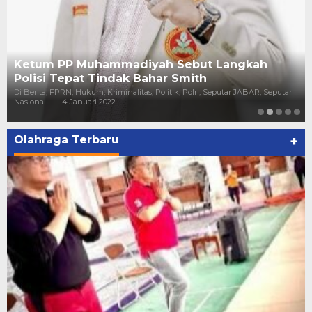
Ketum PP Muhammadiyah Sebut Langkah
Polisi Tepat Tindak Bahar Smith
Di Berita, FPRN, Hukum, Kriminalitas, Politik, Polri, Seputar JABAR, Seputar
Nasional
|
4 Januari 2022
Olahraga Terbaru
+