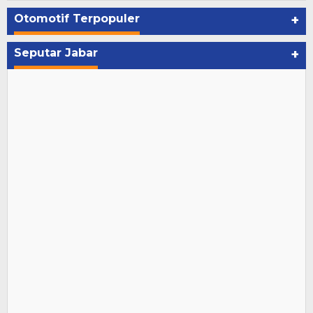
Otomotif Terpopuler
+
Seputar Jabar
+