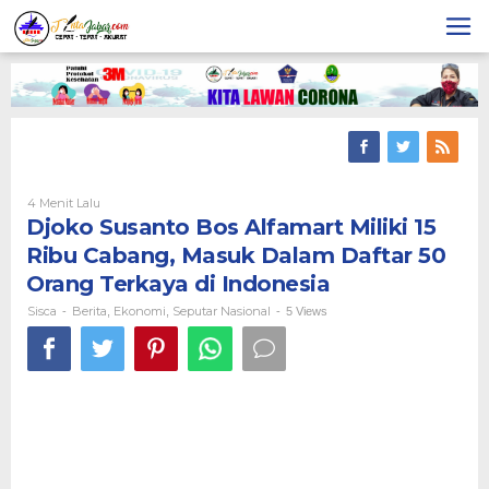
Skip
to
content
4 Menit Lalu
Oleh
Sisca
Djoko Susanto Bos Alfamart Miliki 15
Ribu Cabang, Masuk Dalam Daftar 50
Orang Terkaya di Indonesia
Sisca
Berita
Ekonomi
Seputar Nasional
-
,
,
-
5 Views