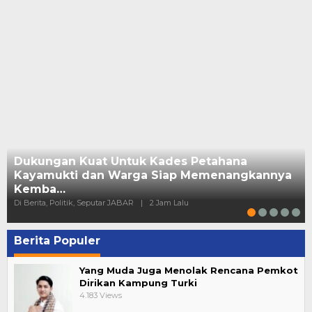
Dukungan Kuat Untuk Kades Petahana
Kayamukti dan Warga Siap Memenangkannya
Kemba…
Di Berita, Politik, Seputar JABAR
|
2 Jam Lalu
Berita Populer
Yang Muda Juga Menolak Rencana Pemkot
Dirikan Kampung Turki
4.183 Views