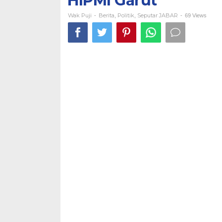
HIPMI Garut
Umum
HIPMI
Wak Puji
Berita
Politik
Seputar JABAR
-
,
,
-
69 Views
Garut