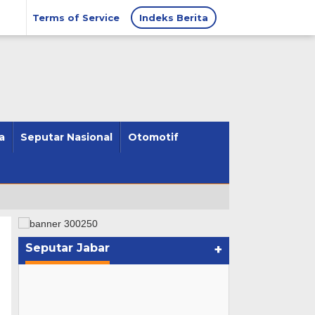
Terms of Service
Indeks Berita
a
Seputar Nasional
Otomotif
Seputar Jabar
+