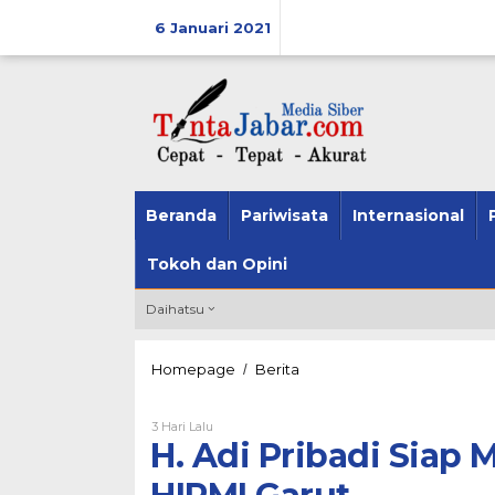
Skip
6 Januari 2021
to
content
Beranda
Pariwisata
Internasional
Tokoh dan Opini
Daihatsu
Homepage
Berita
H.
/
Adi
Pribadi
3 Hari Lalu
Oleh
Siap
Wak
H. Adi Pribadi Siap
Menjadi
Puji
Calon
Ketua