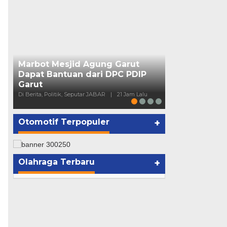
DPC PDIP Ga
Rumah Bah T
Di Berita, Politik, S
Marbot Mesjid Agung Garut
Dapat Bantuan dari DPC PDIP
Garut
Di Berita, Politik, Seputar JABAR
|
21 Jam Lalu
Otomotif Terpopuler
+
Olahraga Terbaru
+