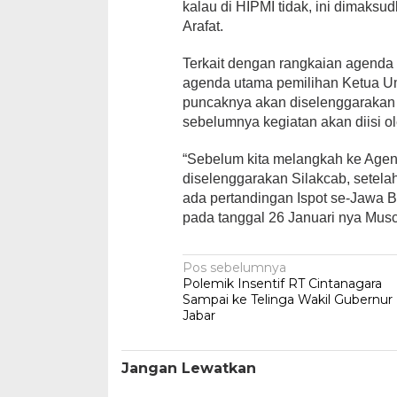
kalau di HIPMI tidak, ini dimaksud
Arafat.
Terkait dengan rangkaian agend
agenda utama pemilihan Ketua 
puncaknya akan diselenggarakan 
sebelumnya kegiatan akan diisi o
“Sebelum kita melangkah ke Agen
diselenggarakan Silakcab, setela
ada pertandingan Ispot se-Jawa Ba
pada tanggal 26 Januari nya Musc
Navigasi
Pos sebelumnya
Polemik Insentif RT Cintanagara
pos
Sampai ke Telinga Wakil Gubernur
Jabar
Jangan Lewatkan