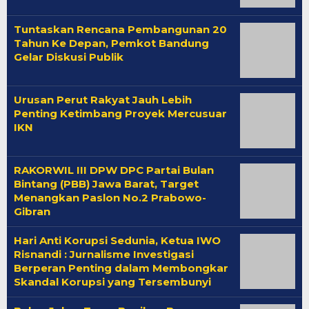
Tuntaskan Rencana Pembangunan 20
Tahun Ke Depan, Pemkot Bandung
Gelar Diskusi Publik
Urusan Perut Rakyat Jauh Lebih
Penting Ketimbang Proyek Mercusuar
IKN
RAKORWIL III DPW DPC Partai Bulan
Bintang (PBB) Jawa Barat, Target
Menangkan Paslon No.2 Prabowo-
Gibran
Hari Anti Korupsi Sedunia, Ketua IWO
Risnandi : Jurnalisme Investigasi
Berperan Penting dalam Membongkar
Skandal Korupsi yang Tersembunyi