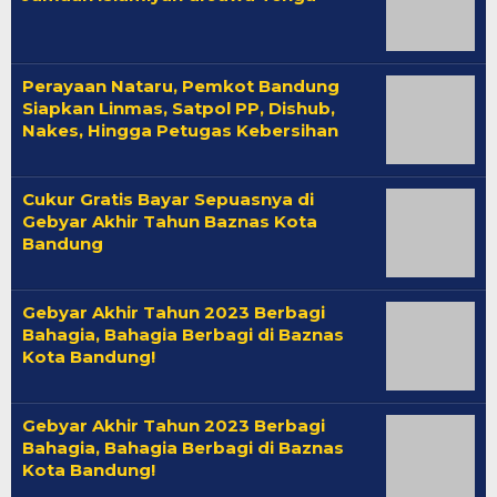
Perayaan Nataru, Pemkot Bandung
Siapkan Linmas, Satpol PP, Dishub,
Nakes, Hingga Petugas Kebersihan
Cukur Gratis Bayar Sepuasnya di
Gebyar Akhir Tahun Baznas Kota
Bandung
Gebyar Akhir Tahun 2023 Berbagi
Bahagia, Bahagia Berbagi di Baznas
Kota Bandung!
Gebyar Akhir Tahun 2023 Berbagi
Bahagia, Bahagia Berbagi di Baznas
Kota Bandung!