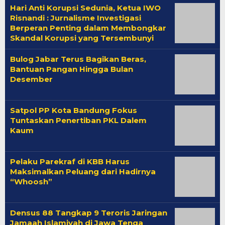
Hari Anti Korupsi Sedunia, Ketua IWO
Risnandi : Jurnalisme Investigasi
Berperan Penting dalam Membongkar
Skandal Korupsi yang Tersembunyi
Bulog Jabar Terus Bagikan Beras,
Bantuan Pangan Hingga Bulan
Desember
Satpol PP Kota Bandung Fokus
Tuntaskan Penertiban PKL Dalem
Kaum
Pelaku Parekraf di KBB Harus
Maksimalkan Peluang dari Hadirnya
“Whoosh”
Densus 88 Tangkap 9 Teroris Jaringan
Jamaah Islamiyah di Jawa Tenga