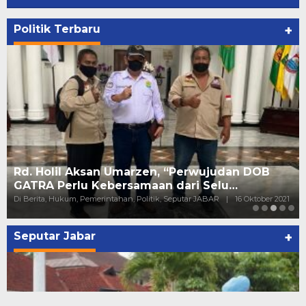
Politik Terbaru
+
 “Perwujudan DOB
DPC PDIP Garut Gelar Vaksi
 dari Selu…
doorprize di 2 Desa
 Seputar JABAR
|
16 Oktober 2021
Di Berita, Kesehatan, Politik, Seputar JABAR, S
Seputar Jabar
+