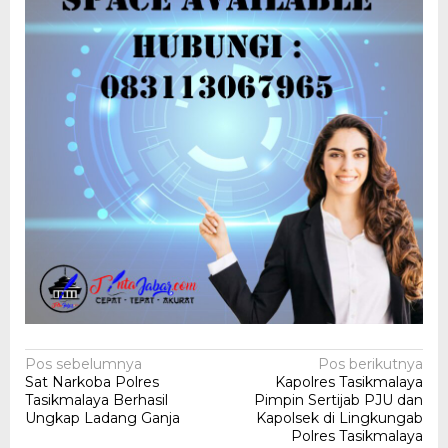
Navigasi
Pos sebelumnya
Pos berikutnya
Sat Narkoba Polres
Kapolres Tasikmalaya
pos
Tasikmalaya Berhasil
Pimpin Sertijab PJU dan
Ungkap Ladang Ganja
Kapolsek di Lingkungab
Polres Tasikmalaya