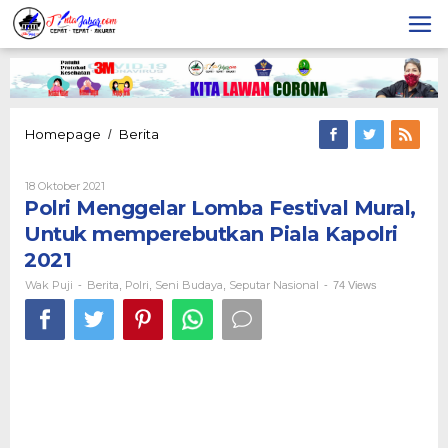
Lewati
ke
konten
Polri
Homepage
Berita
/
Menggelar
Lomba
Oleh
18 Oktober 2021
Festival
Wak
Polri Menggelar Lomba Festival Mural,
Mural,
Puji
Untuk
Untuk memperebutkan Piala Kapolri
memperebutkan
2021
Piala
Kapolri
Wak Puji
Berita
Polri
Seni Budaya
Seputar Nasional
-
,
,
,
-
74 Views
2021