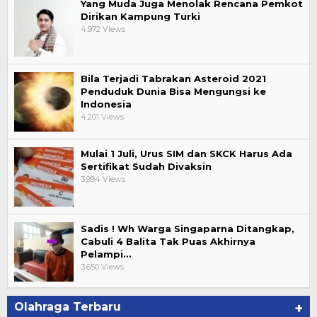
Yang Muda Juga Menolak Rencana Pemkot
Dirikan Kampung Turki
4.972 Views
Bila Terjadi Tabrakan Asteroid 2021
Penduduk Dunia Bisa Mengungsi ke
Indonesia
4.201 Views
Mulai 1 Juli, Urus SIM dan SKCK Harus Ada
Sertifikat Sudah Divaksin
3.994 Views
Sadis ! Wh Warga Singaparna Ditangkap,
Cabuli 4 Balita Tak Puas Akhirnya
Pelampi…
3.650 Views
Olahraga Terbaru
+