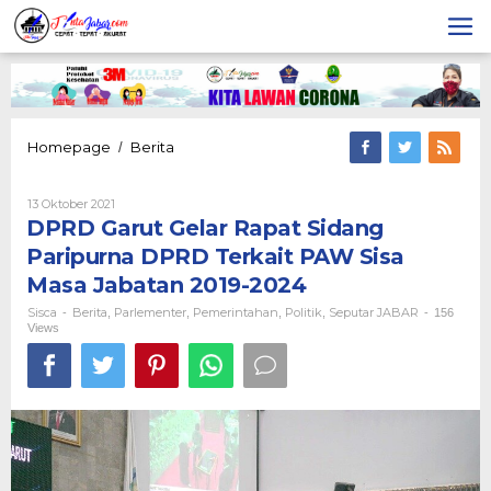
Lewati
ke
konten
DPRD
Homepage
Berita
/
Garut
Gelar
Oleh
13 Oktober 2021
Rapat
Sisca
DPRD Garut Gelar Rapat Sidang
Sidang
Paripurna
Paripurna DPRD Terkait PAW Sisa
DPRD
Masa Jabatan 2019-2024
Terkait
PAW
Sisca
Berita
Parlementer
Pemerintahan
Politik
Seputar JABAR
-
,
,
,
,
-
156
Sisa
Views
Masa
Jabatan
2019-
2024