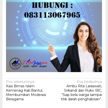
Navigasi
Pos sebelumnya
Pos berikutnya
Kasi Bimas Islam
Ambu Rita Laraswati,
pos
Kemenag Kab.Bantul,
Srikandi dari Ruko IBC,
Membumikan Moderasi
“Siap bela warga sampai
Beragama
titik darah penghabisan”.