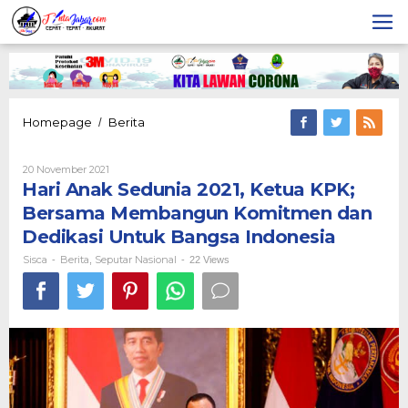
Lewati
ke
konten
Hari
Homepage
Berita
/
Anak
Sedunia
Oleh
20 November 2021
2021,
Sisca
Hari Anak Sedunia 2021, Ketua KPK;
Ketua
KPK;
Bersama Membangun Komitmen dan
Bersama
Dedikasi Untuk Bangsa Indonesia
Membangun
Komitmen
Sisca
Berita
Seputar Nasional
-
,
-
22 Views
dan
Dedikasi
Untuk
Bangsa
Indonesia