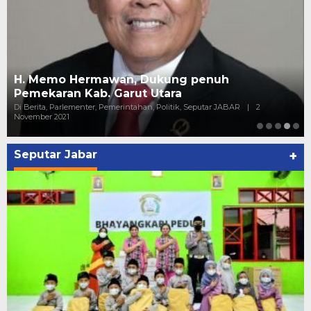
H. Memo Hermawan, Dukung penuh
Pemekaran Kab. Garut Utara
Di Berita, Parlementer, Pemerintahan, Politik, Seputar JABAR
|
2
November 2021
Seputar Jabar
+