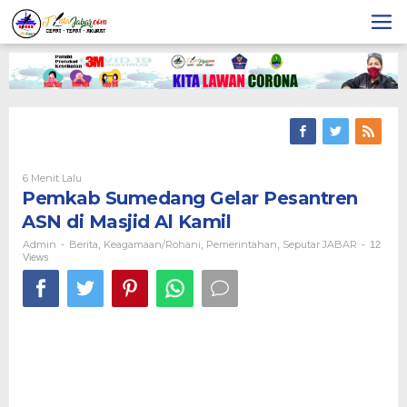
Skip
to
content
6 Menit Lalu
Oleh
Admin
Pemkab Sumedang Gelar Pesantren
ASN di Masjid Al Kamil
Admin
Berita
Keagamaan/Rohani
Pemerintahan
Seputar JABAR
-
,
,
,
-
12
Views