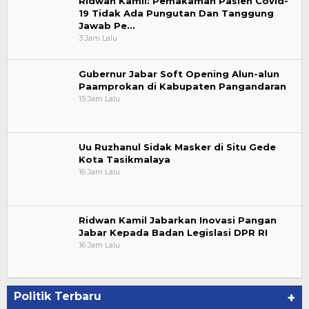
Ridwan Kamil: Pemakaman Pasien Covid-
19 Tidak Ada Pungutan Dan Tanggung
Jawab Pe…
3 Jam Lalu
Gubernur Jabar Soft Opening Alun-alun
Paamprokan di Kabupaten Pangandaran
15 Jam Lalu
Uu Ruzhanul Sidak Masker di Situ Gede
Kota Tasikmalaya
16 Jam Lalu
Ridwan Kamil Jabarkan Inovasi Pangan
Jabar Kepada Badan Legislasi DPR RI
16 Jam Lalu
Politik Terbaru
+