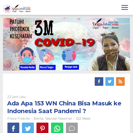
Skip
to
content
23 Jam Lalu
Oleh
Frisca
Ada Apa 153 WN China Bisa Masuk ke
Friskilla
Indonesia Saat Pandemi ?
Frisca Friskilla
Berita
Seputar Nasional
-
,
-
112 Views