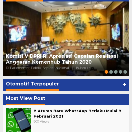
Komisi V DPRI RI Apresiasi Capaian Realisasi
Anggaran Kemenhub Tahun 2020
Di Parlementer, Politik, Seputar Nasional
|
18 Jam Lalu
Otomotif Terpopuler
+
Most View Post
8 Aturan Baru WhatsAap Berlaku Mulai 8
Februari 2021
800 Views