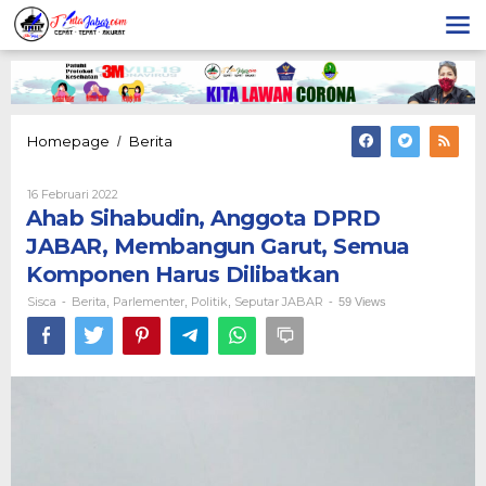
Lewati
ke
konten
Ahab
Homepage
Berita
/
Sihabudin,
Anggota
Oleh
16 Februari 2022
DPRD
Sisca
Ahab Sihabudin, Anggota DPRD
JABAR,
Membangun
JABAR, Membangun Garut, Semua
Garut,
Komponen Harus Dilibatkan
Semua
Komponen
Sisca
Berita
Parlementer
Politik
Seputar JABAR
-
,
,
,
-
59 Views
Harus
Dilibatkan