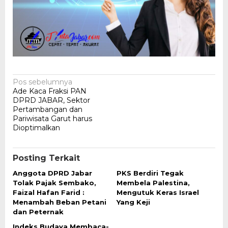
Navigasi
Pos sebelumnya
Ade Kaca Fraksi PAN
pos
DPRD JABAR, Sektor
Pertambangan dan
Pariwisata Garut harus
Dioptimalkan
Posting Terkait
Anggota DPRD Jabar
PKS Berdiri Tegak
Tolak Pajak Sembako,
Membela Palestina,
Faizal Hafan Farid :
Mengutuk Keras Israel
Menambah Beban Petani
Yang Keji
dan Peternak
Indeks Budaya Membaca-