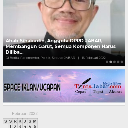
Ahab Sihabudin, Anggota DPRD JABAR,
Membangun Garut, Semua Komponen Harus
Diliba…
Di Berita, Parlementer, Politik, Seputar JABAR
|
16 Februari 2022
Februari 2022
S
S
R
K
J
S
M
1
2
3
4
5
6