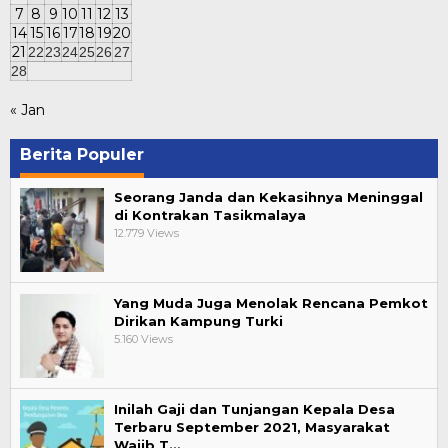
7
8
9
10
11
12
13
14
15
16
17
18
19
20
21
22
23
24
25
26
27
28
« Jan
Berita Populer
Seorang Janda dan Kekasihnya Meninggal
di Kontrakan Tasikmalaya
12.779 Views
Yang Muda Juga Menolak Rencana Pemkot
Dirikan Kampung Turki
5.160 Views
Inilah Gaji dan Tunjangan Kepala Desa
Terbaru September 2021, Masyarakat
Wajib T…