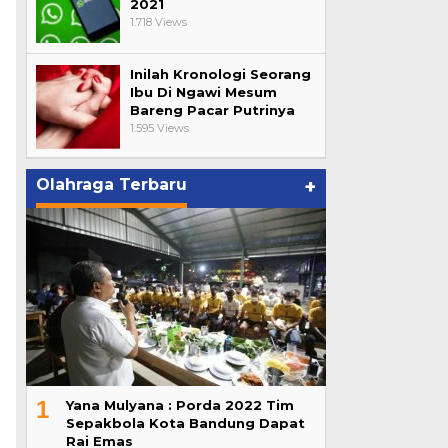
2021
1.718 Views
Inilah Kronologi Seorang
Ibu Di Ngawi Mesum
Bareng Pacar Putrinya
1.595 Views
Olahraga Terbaru
+
1
Yana Mulyana : Porda 2022 Tim
Sepakbola Kota Bandung Dapat
Rai Emas