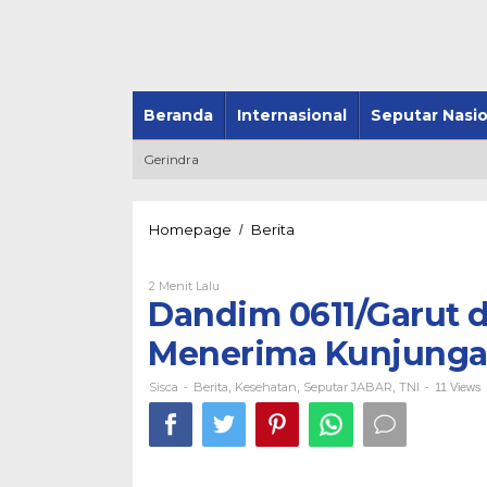
Beranda
Internasional
Seputar Nasio
Gerindra
Homepage
Berita
Dandim
/
0611/Garut
dan
2 Menit Lalu
Oleh
Satgas
Sisca
Dandim 0611/Garut d
Covid
19
Menerima Kunjunga
Garut
Menerima
Kunjungan
Sisca
Berita
Kesehatan
Seputar JABAR
TNI
-
,
,
,
-
11 Views
TIM
BNPB
Pusat