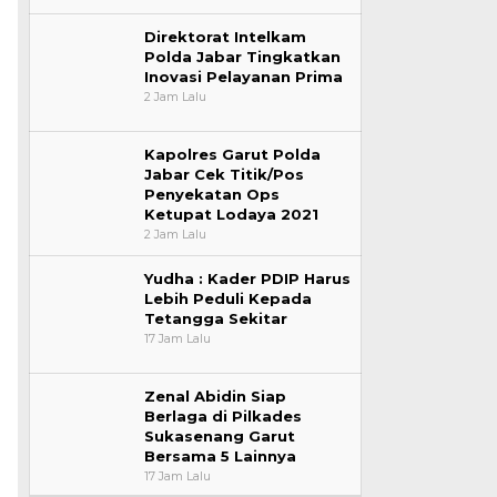
Direktorat Intelkam
Polda Jabar Tingkatkan
Inovasi Pelayanan Prima
2 Jam Lalu
Kapolres Garut Polda
Jabar Cek Titik/Pos
Penyekatan Ops
Ketupat Lodaya 2021
2 Jam Lalu
Yudha : Kader PDIP Harus
Lebih Peduli Kepada
Tetangga Sekitar
17 Jam Lalu
Zenal Abidin Siap
Berlaga di Pilkades
Sukasenang Garut
Bersama 5 Lainnya
17 Jam Lalu