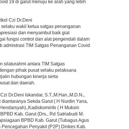
vid 19 di garut menuju ke arah yang lebih
tkol Czi Dr.Deni
N selaku wakil ketua satgas penanganan
presiasi dan menyambut baik giat
i fungsi control dan alat pengendali dalam
ib admistrasi TIM Satgas Penanganan Covid
n silaturahmi antara TIM Satgas
dengan pihak pusat selaku pelaksana
jalin hubungan kinerja serta
pusat dan daerah.
Czi Dr.Deni Iskandar, S.T.,M.Han.,M.D.N.,
t diantaranya Sekda Garut ( H Nurdin Yana,
e Hendarsyah).,Kadiskominfo ( H Muksin
 BPBD Kab. Garut (Drs., Rd Satriabudi M.
iapsiagaan BPBD Kab. Garut (Tubagus Agus
n Pencegahan Penyakit (P2P) Dinkes Kab.