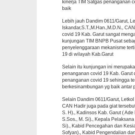
kinerja TIM Satgas penanganan co
baik
Lebih jauh Dandim 0611/Garut, Le
Iskandar,S.T.,M.Han.,M.D.N., CA
covid 19 Kab. Garut sangat menga
kunjungan TIM BNPB Pusat sebaga
penyelenggaraan mekanisme tert
19 di wilayah Kab.Garut
Selain itu kunjungan ini merupaka
penanganan covid 19 Kab. Garut 
penanganan covid 19 sehingga ter
berkesinambungan yg baik antar 
Selain Dandim 0611/Garut, Letkol 
CAN Hadir juga pada giat tersebu
S. H)., Kadinsos Kab. Garut ( Ad
S.Sos., M. Si)., Kepala Pelaksana
Si)., Kabid Pencegahan dan Kes
Sofyan)., Kabid Pengendalian da