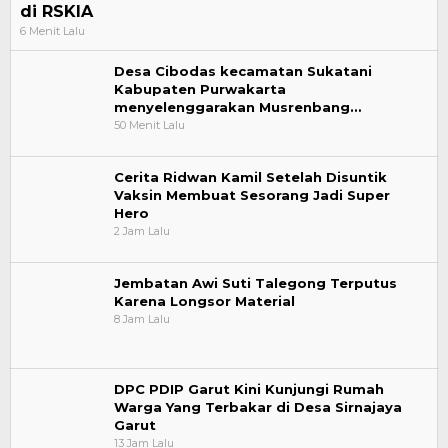
di RSKIA
6 Menit Lalu
Desa Cibodas kecamatan Sukatani
Kabupaten Purwakarta
menyelenggarakan Musrenbang…
50 Menit Lalu
Cerita Ridwan Kamil Setelah Disuntik
Vaksin Membuat Sesorang Jadi Super
Hero
2 Jam Lalu
Jembatan Awi Suti Talegong Terputus
Karena Longsor Material
8 Jam Lalu
DPC PDIP Garut Kini Kunjungi Rumah
Warga Yang Terbakar di Desa Sirnajaya
Garut
13 Jam Lalu