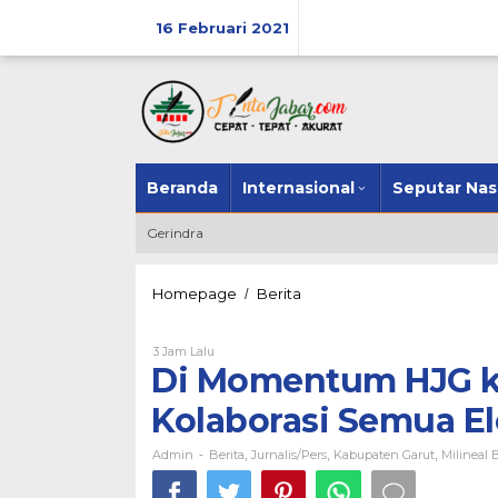
Skip
16 Februari 2021
to
content
Beranda
Internasional
Seputar Nas
Gerindra
Homepage
Berita
Di
/
Momentum
HJG
3 Jam Lalu
Oleh
ke
Admin
Di Momentum HJG k
208
KOPI
Kolaborasi Semua E
Berharap
Adanya
Kolaborasi
Admin
Berita
Jurnalis/pers
Kabupaten Garut
Milineal 
-
,
,
,
Semua
Elemen