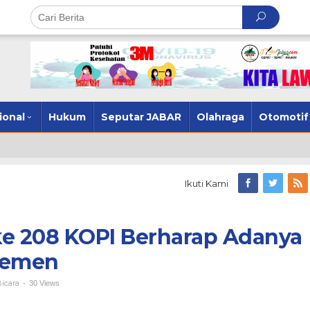
ional
Hukum
Seputar JABAR
Olahraga
Otomotif
Ikuti Kami
e 208 KOPI Berharap Adanya
lemen
Bicara
-
30 Views