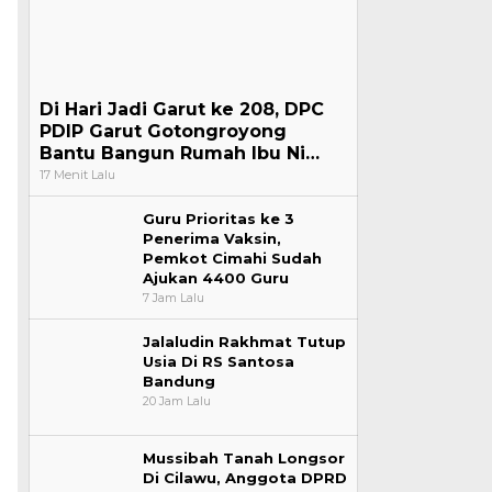
Di Hari Jadi Garut ke 208, DPC
PDIP Garut Gotongroyong
Bantu Bangun Rumah Ibu Ni…
17 Menit Lalu
Guru Prioritas ke 3
Penerima Vaksin,
Pemkot Cimahi Sudah
Ajukan 4400 Guru
7 Jam Lalu
Jalaludin Rakhmat Tutup
Usia Di RS Santosa
Bandung
20 Jam Lalu
Mussibah Tanah Longsor
Di Cilawu, Anggota DPRD