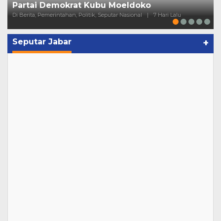
Partai Demokrat Kubu Moeldoko
Di Berita, Pemerintahan, Politik, Seputar Nasional
|
7 Hari Lalu
Seputar Jabar
+