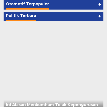
Otomotif Terpopuler
+
Politik Terbaru
+
Ini Alasan Menkumham Tolak Kepengurusan