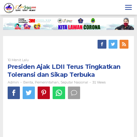
Skip
to
content
10 Menit Lalu
Oleh
Admin
Presiden Ajak LDII Terus Tingkatkan
Toleransi dan Sikap Terbuka
Admin
Berita
Pemerintahan
Seputar Nasional
-
,
,
-
31 Views