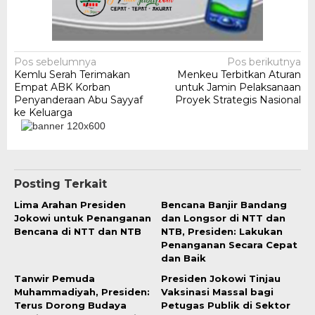
Navigasi
Pos sebelumnya
Pos berikutnya
Kemlu Serah Terimakan
Menkeu Terbitkan Aturan
pos
Empat ABK Korban
untuk Jamin Pelaksanaan
Penyanderaan Abu Sayyaf
Proyek Strategis Nasional
ke Keluarga
Posting Terkait
Lima Arahan Presiden
Bencana Banjir Bandang
Jokowi untuk Penanganan
dan Longsor di NTT dan
Bencana di NTT dan NTB
NTB, Presiden: Lakukan
Penanganan Secara Cepat
dan Baik
Tanwir Pemuda
Presiden Jokowi Tinjau
Muhammadiyah, Presiden:
Vaksinasi Massal bagi
Terus Dorong Budaya
Petugas Publik di Sektor