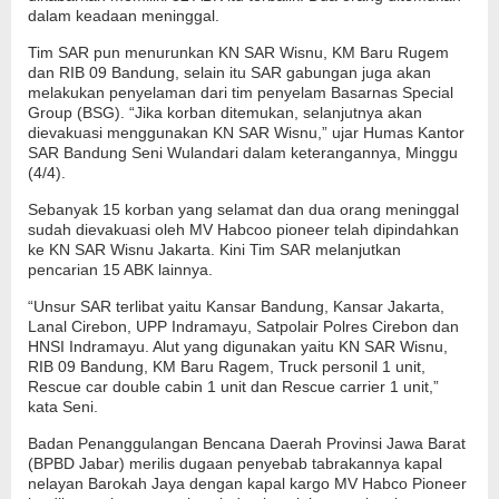
dalam keadaan meninggal.
Tim SAR pun menurunkan KN SAR Wisnu, KM Baru Rugem
dan RIB 09 Bandung, selain itu SAR gabungan juga akan
melakukan penyelaman dari tim penyelam Basarnas Special
Group (BSG). “Jika korban ditemukan, selanjutnya akan
dievakuasi menggunakan KN SAR Wisnu,” ujar Humas Kantor
SAR Bandung Seni Wulandari dalam keterangannya, Minggu
(4/4).
Sebanyak 15 korban yang selamat dan dua orang meninggal
sudah dievakuasi oleh MV Habcoo pioneer telah dipindahkan
ke KN SAR Wisnu Jakarta. Kini Tim SAR melanjutkan
pencarian 15 ABK lainnya.
“Unsur SAR terlibat yaitu Kansar Bandung, Kansar Jakarta,
Lanal Cirebon, UPP Indramayu, Satpolair Polres Cirebon dan
HNSI Indramayu. Alut yang digunakan yaitu KN SAR Wisnu,
RIB 09 Bandung, KM Baru Ragem, Truck personil 1 unit,
Rescue car double cabin 1 unit dan Rescue carrier 1 unit,”
kata Seni.
Badan Penanggulangan Bencana Daerah Provinsi Jawa Barat
(BPBD Jabar) merilis dugaan penyebab tabrakannya kapal
nelayan Barokah Jaya dengan kapal kargo MV Habco Pioneer