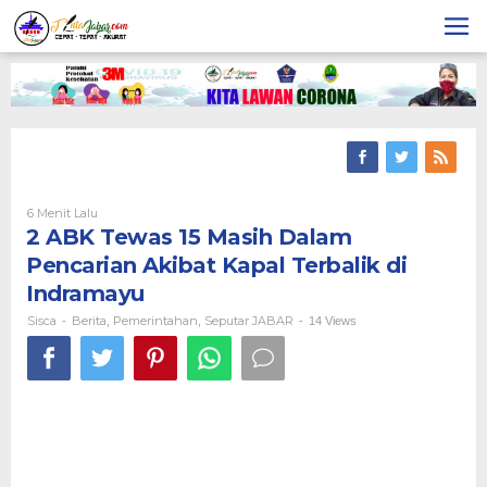
Skip
to
content
6 Menit Lalu
Oleh
Sisca
2 ABK Tewas 15 Masih Dalam
Pencarian Akibat Kapal Terbalik di
Indramayu
Sisca
Berita
Pemerintahan
Seputar JABAR
-
,
,
-
14 Views