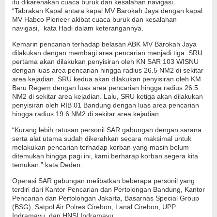
itu dikarenakan cuaca buruk dan kesalahan navigasi.
“Tabrakan Kapal antara kapal MV Barokah Jaya dengan kapal
MV Habco Pioneer akibat cuaca buruk dan kesalahan
navigasi,” kata Hadi dalam keterangannya.
Kemarin pencarian terhadap belasan ABK MV Barokah Jaya
dilakukan dengan membagi area pencarian menjadi tiga. SRU
pertama akan dilakukan penyisiran oleh KN SAR 103 WISNU
dengan luas area pencarian hingga radius 26.5 NM2 di sekitar
area kejadian. SRU kedua akan dilakukan penyisiran oleh KM
Baru Regem dengan luas area pencarian hingga radius 26.5
NM2 di sekitar area kejadian. Lalu, SRU ketiga akan dilakukan
penyisiran oleh RIB 01 Bandung dengan luas area pencarian
hingga radius 19.6 NM2 di sekitar area kejadian.
“Kurang lebih ratusan personil SAR gabungan dengan sarana
serta alat utama sudah dikerahkan secara maksimal untuk
melakukan pencarian terhadap korban yang masih belum
ditemukan hingga pagi ini, kami berharap korban segera kita
temukan.” kata Deden.
Operasi SAR gabungan melibatkan beberapa personil yang
terdiri dari Kantor Pencarian dan Pertolongan Bandung, Kantor
Pencarian dan Pertolongan Jakarta, Basarnas Special Group
(BSG), Satpol Air Polres Cirebon, Lanal Cirebon, UPP
Indramayu, dan HNSI Indramayu.