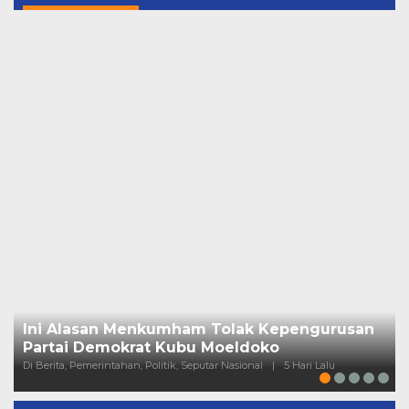
Ini Alasan Menkumham Tolak Kepengurusan
Partai Demokrat Kubu Moeldoko
Di Berita, Pemerintahan, Politik, Seputar Nasional
|
5 Hari Lalu