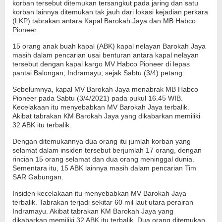
korban tersebut ditemukan tersangkut pada jaring dan satu
korban lainnya ditemukan tak jauh dari lokasi kejadian perkara
(LKP) tabrakan antara Kapal Barokah Jaya dan MB Habco
Pioneer.
15 orang anak buah kapal (ABK) kapal nelayan Barokah Jaya
masih dalam pencarian usai benturan antara kapal nelayan
tersebut dengan kapal kargo MV Habco Pioneer di lepas
pantai Balongan, Indramayu, sejak Sabtu (3/4) petang.
Sebelumnya, kapal MV Barokah Jaya menabrak MB Habco
Pioneer pada Sabtu (3/4/2021) pada pukul 16.45 WIB.
Kecelakaan itu menyebabkan MV Barokah Jaya terbalik.
Akibat tabrakan KM Barokah Jaya yang dikabarkan memiliki
32 ABK itu terbalik.
Dengan ditemukannya dua orang itu jumlah korban yang
selamat dalam insiden tersebut berjumlah 17 orang, dengan
rincian 15 orang selamat dan dua orang meninggal dunia.
Sementara itu, 15 ABK lainnya masih dalam pencarian Tim
SAR Gabungan.
Insiden kecelakaan itu menyebabkan MV Barokah Jaya
terbalik. Tabrakan terjadi sekitar 60 mil laut utara perairan
Indramayu. Akibat tabrakan KM Barokah Jaya yang
dikabarkan memiliki 32 ABK itu terbalik. Dua orang ditemukan