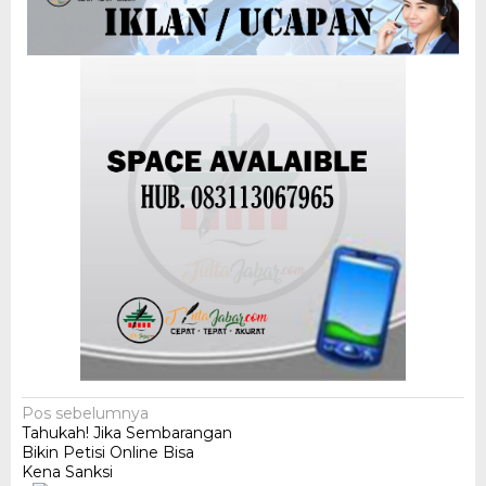
Navigasi
Pos sebelumnya
Tahukah! Jika Sembarangan
pos
Bikin Petisi Online Bisa
Kena Sanksi