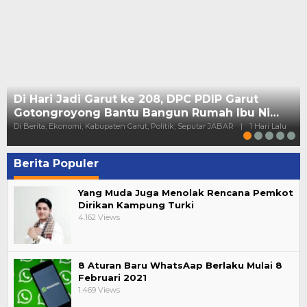
Di Hari Jadi Garut ke 208, DPC PDIP Garut
Gotongroyong Bantu Bangun Rumah Ibu Ni…
Di Berita, Ekonomi, Kabupaten Garut, Politik, Seputar JABAR
|
1 Hari Lalu
Berita Populer
Yang Muda Juga Menolak Rencana Pemkot
Dirikan Kampung Turki
4.162 Views
8 Aturan Baru WhatsAap Berlaku Mulai 8
Februari 2021
1.469 Views