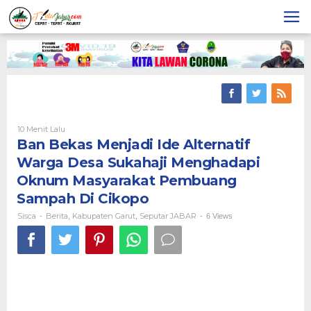
Skip
to
content
10 Menit Lalu
Oleh
Sisca
Ban Bekas Menjadi Ide Alternatif
Warga Desa Sukahaji Menghadapi
Oknum Masyarakat Pembuang
Sampah Di Cikopo
Sisca
Berita
Kabupaten Garut
Seputar JABAR
-
,
,
-
6 Views