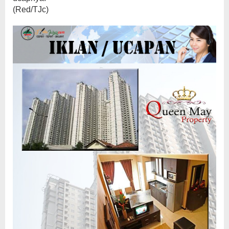
(Red/TJc)