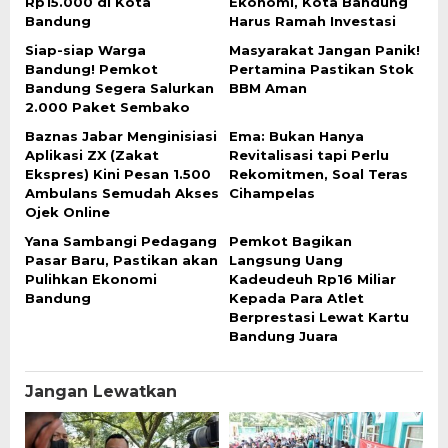
Rp15.000 di Kota
Ekonomi, Kota Bandung
Bandung
Harus Ramah Investasi
Siap-siap Warga
Masyarakat Jangan Panik!
Bandung! Pemkot
Pertamina Pastikan Stok
Bandung Segera Salurkan
BBM Aman
2.000 Paket Sembako
Baznas Jabar Menginisiasi
Ema: Bukan Hanya
Aplikasi ZX (Zakat
Revitalisasi tapi Perlu
Ekspres) Kini Pesan 1.500
Rekomitmen, Soal Teras
Ambulans Semudah Akses
Cihampelas
Ojek Online
Yana Sambangi Pedagang
Pemkot Bagikan
Pasar Baru, Pastikan akan
Langsung Uang
Pulihkan Ekonomi
Kadeudeuh Rp16 Miliar
Bandung
Kepada Para Atlet
Berprestasi Lewat Kartu
Bandung Juara
Jangan Lewatkan