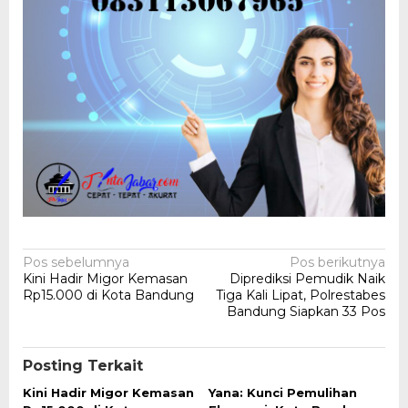
Navigasi
Pos sebelumnya
Pos berikutnya
Kini Hadir Migor Kemasan
Diprediksi Pemudik Naik
pos
Rp15.000 di Kota Bandung
Tiga Kali Lipat, Polrestabes
Bandung Siapkan 33 Pos
Posting Terkait
Kini Hadir Migor Kemasan
Yana: Kunci Pemulihan