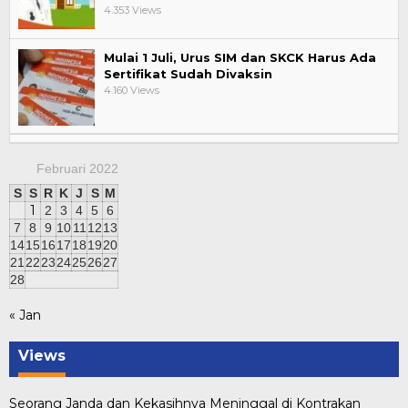
4.353 Views
Mulai 1 Juli, Urus SIM dan SKCK Harus Ada
Sertifikat Sudah Divaksin
4.160 Views
Februari 2022
S
S
R
K
J
S
M
1
2
3
4
5
6
7
8
9
10
11
12
13
14
15
16
17
18
19
20
21
22
23
24
25
26
27
28
« Jan
Views
Seorang Janda dan Kekasihnya Meninggal di Kontrakan