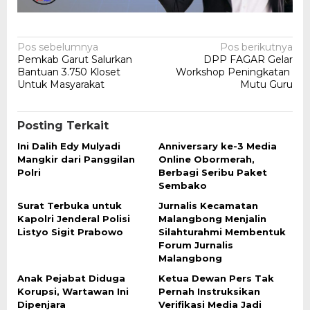
Navigasi
Pos sebelumnya
Pos berikutnya
Pemkab Garut Salurkan
DPP FAGAR Gelar
pos
Bantuan 3.750 Kloset
Workshop Peningkatan
Untuk Masyarakat
Mutu Guru
Posting Terkait
Ini Dalih Edy Mulyadi
Anniversary ke-3 Media
Mangkir dari Panggilan
Online Obormerah,
Polri
Berbagi Seribu Paket
Sembako
Surat Terbuka untuk
Jurnalis Kecamatan
Kapolri Jenderal Polisi
Malangbong Menjalin
Listyo Sigit Prabowo
Silahturahmi Membentuk
Forum Jurnalis
Malangbong
Anak Pejabat Diduga
Ketua Dewan Pers Tak
Korupsi, Wartawan Ini
Pernah Instruksikan
Dipenjara
Verifikasi Media Jadi