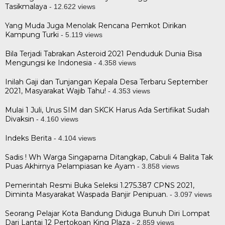
Tasikmalaya
- 12.622 views
Yang Muda Juga Menolak Rencana Pemkot Dirikan
Kampung Turki
- 5.119 views
Bila Terjadi Tabrakan Asteroid 2021 Penduduk Dunia Bisa
Mengungsi ke Indonesia
- 4.358 views
Inilah Gaji dan Tunjangan Kepala Desa Terbaru September
2021, Masyarakat Wajib Tahu!
- 4.353 views
Mulai 1 Juli, Urus SIM dan SKCK Harus Ada Sertifikat Sudah
Divaksin
- 4.160 views
Indeks Berita
- 4.104 views
Sadis ! Wh Warga Singaparna Ditangkap, Cabuli 4 Balita Tak
Puas Akhirnya Pelampiasan ke Ayam
- 3.858 views
Pemerintah Resmi Buka Seleksi 1.275.387 CPNS 2021,
Diminta Masyarakat Waspada Banjir Penipuan.
- 3.097 views
Seorang Pelajar Kota Bandung Diduga Bunuh Diri Lompat
Dari Lantai 12 Pertokoan King Plaza
- 2.859 views