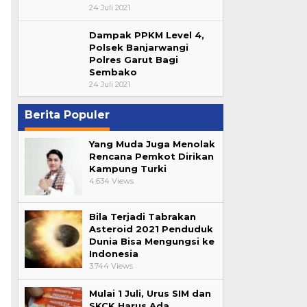
24 Juli 2021
Dampak PPKM Level 4,
Polsek Banjarwangi
Polres Garut Bagi
Sembako
24 Juli 2021
Berita Populer
Yang Muda Juga Menolak
Rencana Pemkot Dirikan
Kampung Turki
4.634 Views
Bila Terjadi Tabrakan
Asteroid 2021 Penduduk
Dunia Bisa Mengungsi ke
Indonesia
3.744 Views
Mulai 1 Juli, Urus SIM dan
SKCK Harus Ada