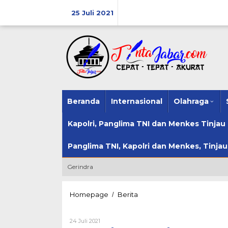
Lewati
ke
25 Juli 2021
konten
Beranda
Internasional
Olahraga
Kapolri, Panglima TNI dan Menkes Tinja
Panglima TNI, Kapolri dan Menkes, Tinja
Gerindra
Bhabinkamtibmas
Homepage
Berita
/
Polsek
Bayongbong
Oleh
24 Juli 2021
Polres
Wak