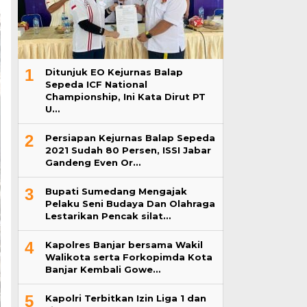
1
Ditunjuk EO Kejurnas Balap
Sepeda ICF National
Championship, Ini Kata Dirut PT
U…
2
Persiapan Kejurnas Balap Sepeda
2021 Sudah 80 Persen, ISSI Jabar
Gandeng Even Or…
3
Bupati Sumedang Mengajak
Pelaku Seni Budaya Dan Olahraga
Lestarikan Pencak silat…
4
Kapolres Banjar bersama Wakil
Walikota serta Forkopimda Kota
Banjar Kembali Gowe…
5
Kapolri Terbitkan Izin Liga 1 dan