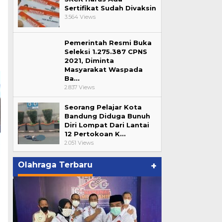
Sertifikat Sudah Divaksin
3.564 Views
Pemerintah Resmi Buka
Seleksi 1.275.387 CPNS
2021, Diminta
Masyarakat Waspada
Ba…
2.837 Views
Seorang Pelajar Kota
Bandung Diduga Bunuh
Diri Lompat Dari Lantai
12 Pertokoan K…
2.051 Views
Olahraga Terbaru
+