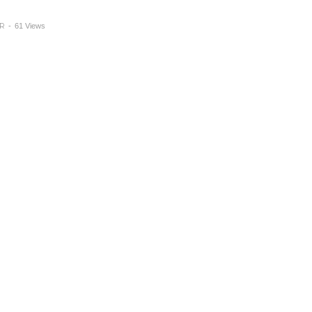
AR
-
61 Views