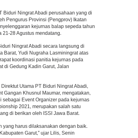
 Biduri Ningrat Abadi perusahaan yang di
leh Pengurus Provinsi (Pengprov) Ikatan
nyelenggaran kejurnas balap sepeda tahun
a 21-28 Agustus mendatang.
duri Ningrat Abadi secara langsung di
a Barat, Yudi Nugraha Lasminingrat atas
apat koordinasi panitia kejurnas pada
t di Gedung Kadin Garut, Jalan
 Direktut Utama PT Biduri Ningrat Abadi,
int Gangan Khusnul Maumar, mengatakan,
i sebagai Event Organizer pada kejurnas
ionship 2021, merupakan salah satu
ng di berikan oleh ISSI Jawa Barat.
n yang harus dilaksanakan dengan baik.
Kabupaten Garut,” ujar Lilis, Senin