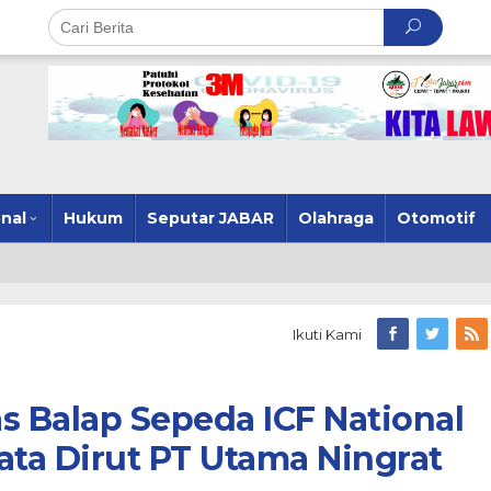
nal
Hukum
Seputar JABAR
Olahraga
Otomotif
Ikuti Kami
s Balap Sepeda ICF National
ata Dirut PT Utama Ningrat