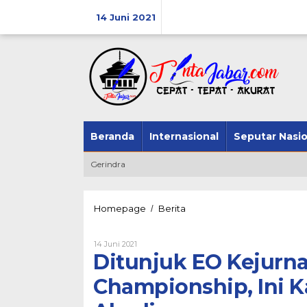
Lewati
14 Juni 2021
ke
konten
Beranda
Internasional
Seputar Nasio
Gerindra
Homepage
Berita
Ditunjuk
/
EO
Kejurnas
14 Juni 2021
Oleh
Balap
Sisca
Ditunjuk EO Kejurna
Sepeda
ICF
Championship, Ini K
National
Championship,
Ini