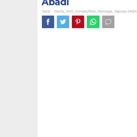
Abadi
Kata
Dirut
Sisca
Berita
IWO
Jurnalis/pers
Olahraga
Seputar JAB
-
,
,
,
,
PT
Utama
Ningrat
Abadi