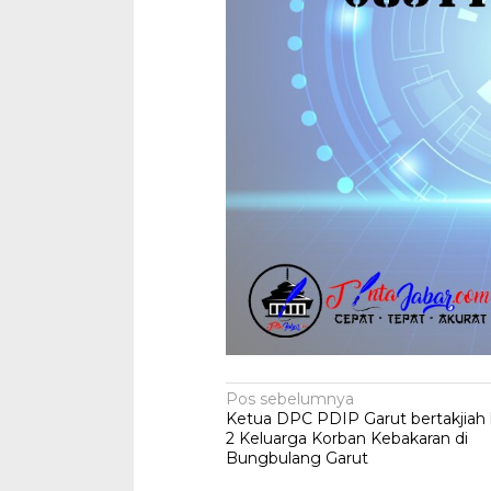
Navigasi
Pos sebelumnya
Ketua DPC PDIP Garut bertakjiah
pos
2 Keluarga Korban Kebakaran di
Bungbulang Garut