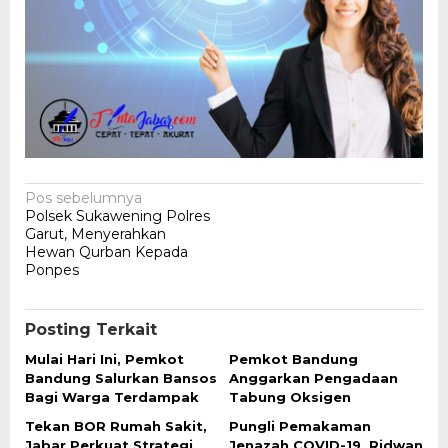
Navigasi
Pos sebelumnya
Polsek Sukawening Polres
pos
Garut, Menyerahkan
Hewan Qurban Kepada
Ponpes
Posting Terkait
Mulai Hari Ini, Pemkot
Pemkot Bandung
Bandung Salurkan Bansos
Anggarkan Pengadaan
Bagi Warga Terdampak
Tabung Oksigen
Tekan BOR Rumah Sakit,
Pungli Pemakaman
Jabar Perkuat Strategi
Jenazah COVID-19, Ridwan