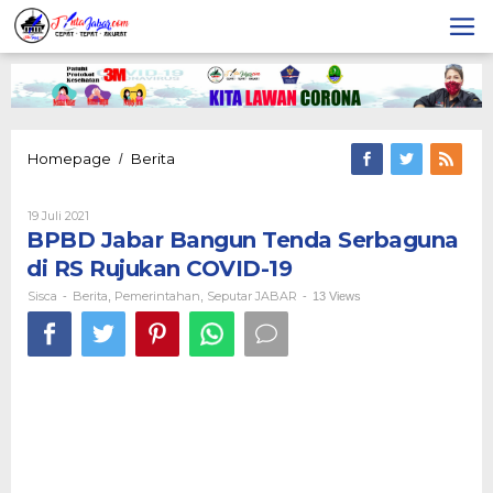
Lewati
ke
konten
Homepage
Berita
BPBD
/
Jabar
Bangun
19 Juli 2021
Oleh
Tenda
Sisca
BPBD Jabar Bangun Tenda Serbaguna
Serbaguna
di
di RS Rujukan COVID-19
RS
Sisca
Berita
Pemerintahan
Rujukan
Seputar JABAR
-
,
,
-
13 Views
COVID-
19