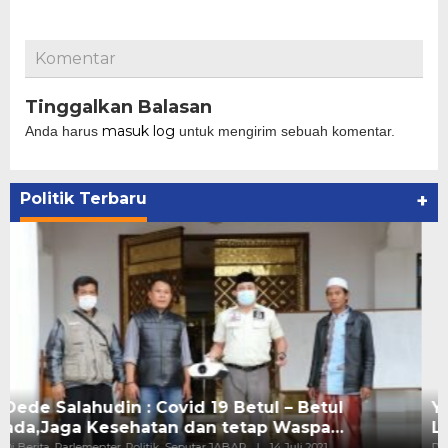
Komentar
Tinggalkan Balasan
masuk log
Anda harus
untuk mengirim sebuah komentar.
Politik Terbaru
+
Yusuf Musyafa LC : Kantor Desa Bersih,
Layanan Prima Bagi Warga
Di Berita, Kesehatan, Politik, Seputar JABAR
|
11 Juli 2021