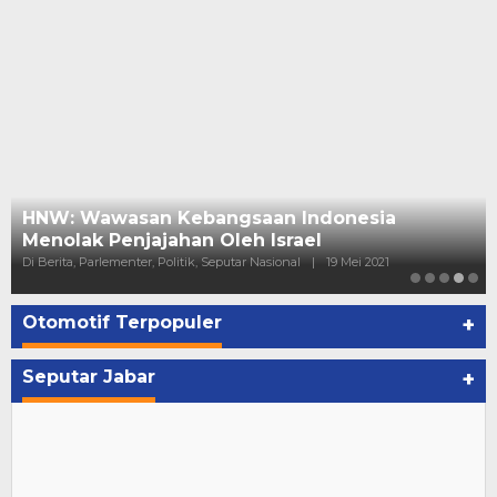
HNW: Wawasan Kebangsaan Indonesia
Menolak Penjajahan Oleh Israel
Di Berita, Parlementer, Politik, Seputar Nasional
|
19 Mei 2021
Otomotif Terpopuler
+
Seputar Jabar
+