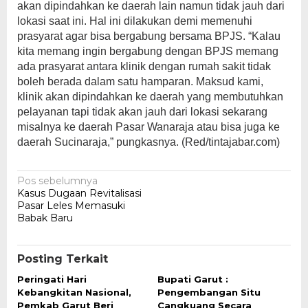
akan dipindahkan ke daerah lain namun tidak jauh dari
lokasi saat ini. Hal ini dilakukan demi memenuhi
prasyarat agar bisa bergabung bersama BPJS. “Kalau
kita memang ingin bergabung dengan BPJS memang
ada prasyarat antara klinik dengan rumah sakit tidak
boleh berada dalam satu hamparan. Maksud kami,
klinik akan dipindahkan ke daerah yang membutuhkan
pelayanan tapi tidak akan jauh dari lokasi sekarang
misalnya ke daerah Pasar Wanaraja atau bisa juga ke
daerah Sucinaraja,” pungkasnya. (Red/tintajabar.com)
Navigasi
Pos sebelumnya
Kasus Dugaan Revitalisasi
pos
Pasar Leles Memasuki
Babak Baru
Posting Terkait
Peringati Hari
Bupati Garut :
Kebangkitan Nasional,
Pengembangan Situ
Pemkab Garut Beri
Cangkuang Secara