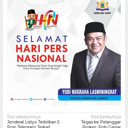
Navigasi
Pos sebelumnya
Pos berikutnya
Jenderal Listyo Terbitkan 5
Tegas ke Pelanggar
pos
Poin Telegram Terkait
Prokes, Polri Ganjar