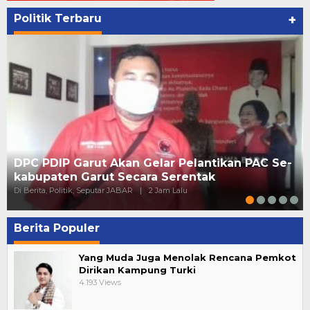
Politik Terbaru
+
DPC PDIP Garut Akan Gelar Pelantikan PAC Se-
kabupaten Garut Secara Serentak
Di Berita, Politik, Seputar JABAR
|
2 Jam Lalu
Berita Populer
Yang Muda Juga Menolak Rencana Pemkot
Dirikan Kampung Turki
4.193 Views