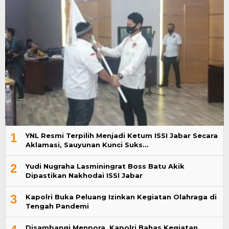
1
YNL Resmi Terpilih Menjadi Ketum ISSI Jabar Secara
Aklamasi, Sauyunan Kunci Suks…
2
Yudi Nugraha Lasminingrat Boss Batu Akik
Dipastikan Nakhodai ISSI Jabar
3
Kapolri Buka Peluang Izinkan Kegiatan Olahraga di
Tengah Pandemi
Disambangi Menpora, Kapolri Bahas Kegiatan