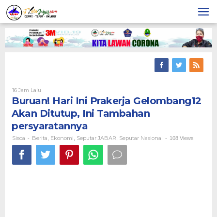
Skip
to
content
16 Jam Lalu
Oleh
Sisca
Buruan! Hari Ini Prakerja Gelombang12
Akan Ditutup, Ini Tambahan
persyaratannya
Sisca
Berita
Ekonomi
Seputar JABAR
Seputar Nasional
-
,
,
,
-
108 Views