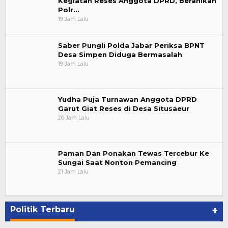
Kegiatan Reses Anggota DPRD, Beranikah
Polr…
19 Jam Lalu
Saber Pungli Polda Jabar Periksa BPNT
Desa Simpen Diduga Bermasalah
19 Jam Lalu
Yudha Puja Turnawan Anggota DPRD
Garut Giat Reses di Desa Situsaeur
20 Jam Lalu
Paman Dan Ponakan Tewas Tercebur Ke
Sungai Saat Nonton Pemancing
21 Jam Lalu
Politik Terbaru
+