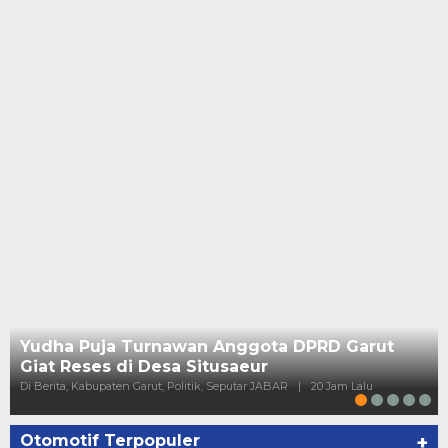
Yudha Puja Turnawan Anggota DPRD Garut
Giat Reses di Desa Situsaeur
Di Berita, Kabupaten Garut, Politik, Seputar JABAR
|
20 Jam Lalu
Otomotif Terpopuler
+