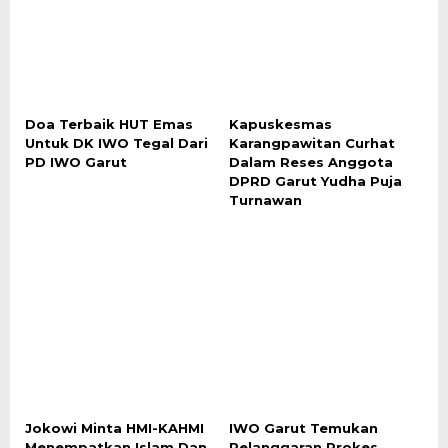
Doa Terbaik HUT Emas
Kapuskesmas
Untuk DK IWO Tegal Dari
Karangpawitan Curhat
PD IWO Garut
Dalam Reses Anggota
DPRD Garut Yudha Puja
Turnawan
Jokowi Minta HMI-KAHMI
IWO Garut Temukan
Menempatkan Islam Dan
Pelanggaran Prokes