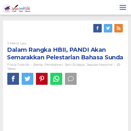
Skip
to
content
5 Menit Lalu
Oleh
Frisca
Dalam Rangka HBII, PANDI Akan
Friskilla
Semarakkan Pelestarian Bahasa Sunda
Frisca Friskilla
Berita
Pendidikan
Seni Budaya
Seputar Nasional
-
,
,
,
-
20
Views