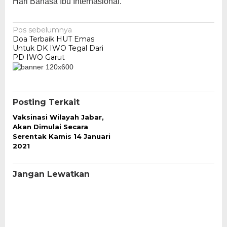
Hari Bahasa Ibu Internasional.
Navigasi
Pos sebelumnya
Doa Terbaik HUT Emas
pos
Untuk DK IWO Tegal Dari
PD IWO Garut
Posting Terkait
Vaksinasi Wilayah Jabar,
Akan Dimulai Secara
Serentak Kamis 14 Januari
2021
Jangan Lewatkan