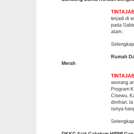
TINTAJA
terjadi di
pada Sabtu
alam.
Selengka
Rumah Da
Merah
TINTAJA
seorang a
Program K
Cisewu, Ka
dinihari. 
isinya han
Selengka
DKKG Ajak Caketum HIPMI Gar