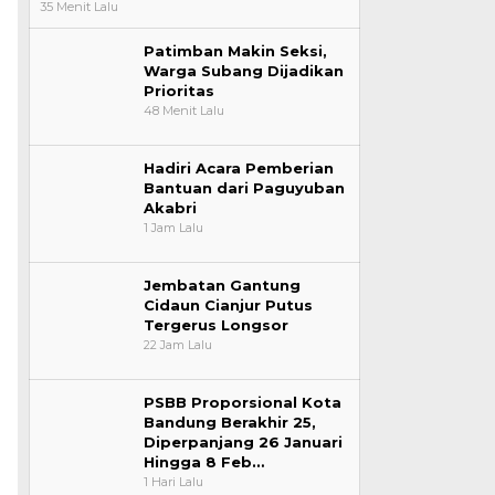
35 Menit Lalu
Patimban Makin Seksi,
Warga Subang Dijadikan
Prioritas
48 Menit Lalu
Hadiri Acara Pemberian
Bantuan dari Paguyuban
Akabri
1 Jam Lalu
Jembatan Gantung
Cidaun Cianjur Putus
Tergerus Longsor
22 Jam Lalu
PSBB Proporsional Kota
Bandung Berakhir 25,
Diperpanjang 26 Januari
Hingga 8 Feb…
1 Hari Lalu