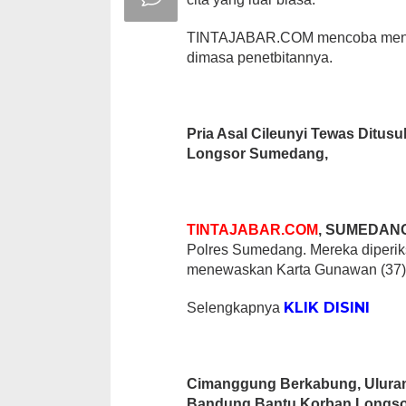
TINTAJABAR.COM mencoba menampi
dimasa penetbitannya.
Pria Asal Cileunyi Tewas Ditu
Longsor Sumedang,
TINTAJABAR.COM
, SUMEDAN
Polres Sumedang. Mereka diperik
menewaskan Karta Gunawan (37),
KLIK DISINI
Selengkapnya
Cimanggung Berkabung, Ulur
Bandung Bantu Korban Longs