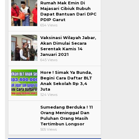
Rumah Mak Emin Di
Majasari Cibiuk Rubuh
Dapat Bantuan Dari DPC
PDIP Garut
654 Views
Vaksinasi Wilayah Jabar,
Akan Dimulai Secara
Serentak Kamis 14
Januari 2021
645 Views
Hore ! Simak Ya Bunda,
Begini Cara Daftar BLT
Anak Sekolah Rp 3,4
Juta
524 Views
Sumedang Berduka ! 11
Orang Meninggal Dan
Puluhan Orang Masih
Tertimbun Longsor
505 Views