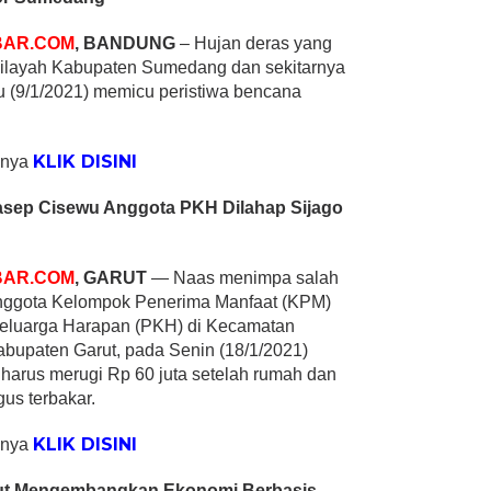
BAR.COM
, BANDUNG
– Hujan deras yang
 wilayah Kabupaten Sumedang dan sekitarnya
 (9/1/2021) memicu peristiwa bencana
KLIK DISINI
pnya
sep Cisewu Anggota PKH Dilahap Sijago
BAR.COM
, GARUT
— Naas menimpa salah
nggota Kelompok Penerima Manfaat (KPM)
eluarga Harapan (PKH) di Kecamatan
bupaten Garut, pada Senin (18/1/2021)
Ia harus merugi Rp 60 juta setelah rumah dan
gus terbakar.
KLIK DISINI
pnya
ut Mengembangkan Ekonomi Berbasis