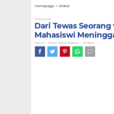
Homepage
Artikel
Dari
/
Tewas
Seorang
5 Menit Lalu
Oleh
warga
Admin
Dari Tewas Seorang 
Cileunyi
Hingga
Mahasiswi Meningga
Mahasiswi
Meninggal
Laka
Admin
Artikel
Berita Sepekan
-
,
-
18 Views
Lantas