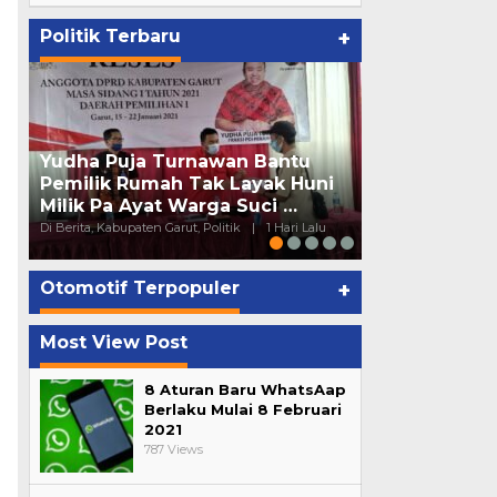
Politik Terbaru
+
Yudha Puja Turnawan Bantu
Juju Hartati
Pemilik Rumah Tak Layak Huni
Garut Fraksi 
Milik Pa Ayat Warga Suci …
Warga Dapil 
Di Berita, Kabupaten Garut, Politik
|
1 Hari Lalu
Di Berita, Kabupaten 
Otomotif Terpopuler
+
Most View Post
8 Aturan Baru WhatsAap
Berlaku Mulai 8 Februari
2021
787 Views