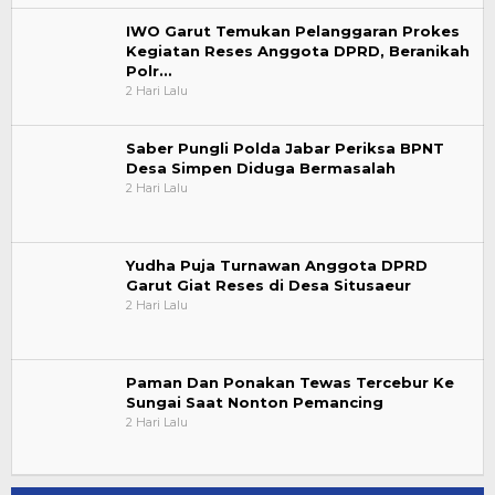
IWO Garut Temukan Pelanggaran Prokes
Kegiatan Reses Anggota DPRD, Beranikah
Polr…
2 Hari Lalu
Saber Pungli Polda Jabar Periksa BPNT
Desa Simpen Diduga Bermasalah
2 Hari Lalu
Yudha Puja Turnawan Anggota DPRD
Garut Giat Reses di Desa Situsaeur
2 Hari Lalu
Paman Dan Ponakan Tewas Tercebur Ke
Sungai Saat Nonton Pemancing
2 Hari Lalu