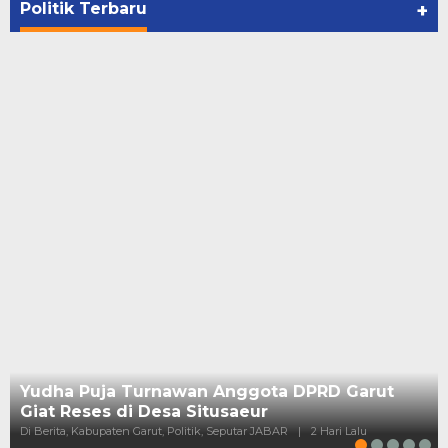
Politik Terbaru
+
Yudha Puja Turnawan Anggota DPRD Garut
Giat Reses di Desa Situsaeur
Di Berita, Kabupaten Garut, Politik, Seputar JABAR
|
2 Hari Lalu