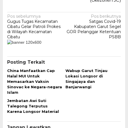
(Okezone/TJC)
Navigasi
Pos sebelumnya
Pos berikutnya
Gugus Tugas Kecamatan
Satgas Covid-19
pos
Cibatu Gelar Patroli Prokes
Kabupaten Garut Segel
di Wilayah Kecamatan
GOR Pelanggar Ketentuan
Cibatu
PSBB
Posting Terkait
China Manfaatkan Cap
Wabup Garut Tinjau
Halal MUI Untuk
Lokasi Longsor di
Memasarkan Vaksin
Singajaya dan
Sinovac ke Negara-negara
Banjarwangi
Islam
Jembatan Awi Suti
Talegong Terputus
Karena Longsor Material
Jangan Lewatkan