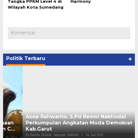
Tangka PPKM Level 4 di
Harmony
Wilayah Kota Sumedang
Komentar
Politik Terbaru
+
Asep Rahwanto, S.Pd Resmi Nakhodai
Perkumpulan Angkatan Muda Demokrat
Kab.Garut
Di Berita, Politik, Seputar JABAR
|
14 Juli 2021