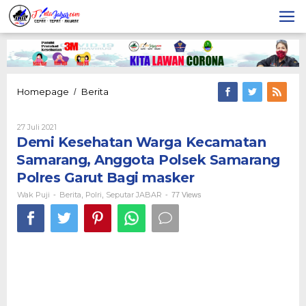
Lewati
ke
konten
Demi
Homepage
Berita
/
Kesehatan
Warga
Oleh
27 Juli 2021
Kecamatan
Wak
Demi Kesehatan Warga Kecamatan
Samarang,
Puji
Anggota
Samarang, Anggota Polsek Samarang
Polsek
Polres Garut Bagi masker
Samarang
Polres
Wak Puji
Berita
Polri
Seputar JABAR
-
,
,
-
77 Views
Garut
Bagi
masker