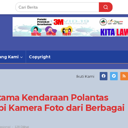
ang Kami
Copyright
Ikuti Kami
rtama Kendaraan Polantas
pi Kamera Foto dari Berbagai
asional
-
128 Dilihat