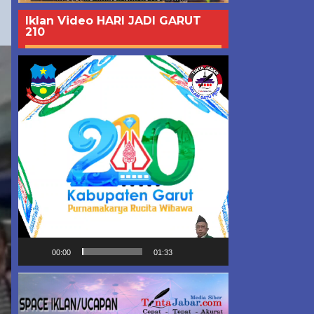
Iklan Video HARI JADI GARUT
210
Pemutar
Video
00:00
01:33