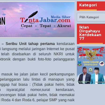
Kategori
Kategori
Iklan
Dirgahayu
Kerdekaan
77
– Seribu Unit tahap pertama
kendaraan
langsung melalui jaringan Internet ke pusat
 telah disebarkan di seluruh NKRI untuk
tronik dengan bukti foto-foto pelanggaran
a masuk ke jalan jalan kecil perkampungan
 pelanggaran lalu lintas di manapun yang
ggap hal biasa : (Tidak pakai helm, tidak
 isyarat,plat nomor,surat kendaraan,
oncengan tidak pakai helm, tidak memakai
Roda 4 dan Roda 6, pelajar SMP yang naik