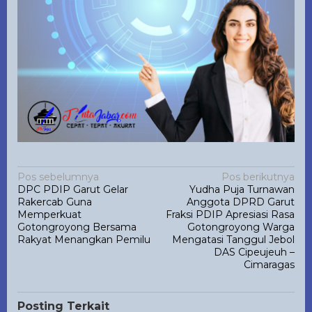
Navigasi
Pos sebelumnya
Pos berikutnya
DPC PDIP Garut Gelar
Yudha Puja Turnawan
pos
Rakercab Guna
Anggota DPRD Garut
Memperkuat
Fraksi PDIP Apresiasi Rasa
Gotongroyong Bersama
Gotongroyong Warga
Rakyat Menangkan Pemilu
Mengatasi Tanggul Jebol
DAS Cipeujeuh –
Cimaragas
Posting Terkait