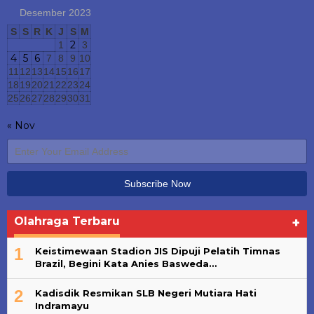
Desember 2023
S
S
R
K
J
S
M
2
1
3
4
5
6
7
8
9
10
11
12
13
14
15
16
17
18
19
20
21
22
23
24
25
26
27
28
29
30
31
« Nov
Olahraga Terbaru
+
1
Keistimewaan Stadion JIS Dipuji Pelatih Timnas
Brazil, Begini Kata Anies Basweda…
2
Kadisdik Resmikan SLB Negeri Mutiara Hati
Indramayu