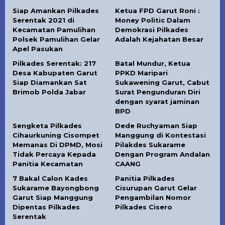
Siap Amankan Pilkades
Ketua FPD Garut Roni :
Serentak 2021 di
Money Politic Dalam
Kecamatan Pamulihan
Demokrasi Pilkades
Polsek Pamulihan Gelar
Adalah Kejahatan Besar
Apel Pasukan
Pilkades Serentak: 217
Batal Mundur, Ketua
Desa Kabupaten Garut
PPKD Maripari
Siap Diamankan Sat
Sukawening Garut, Cabut
Brimob Polda Jabar
Surat Pengunduran Diri
dengan syarat jaminan
BPD
Sengketa Pilkades
Dede Ruchyaman Siap
Cihaurkuning Cisompet
Manggung di Kontestasi
Memanas Di DPMD, Mosi
Pilakdes Sukarame
Tidak Percaya Kepada
Dengan Program Andalan
Panitia Kecamatan
CAANG
7 Bakal Calon Kades
Panitia Pilkades
Sukarame Bayongbong
Cisurupan Garut Gelar
Garut Siap Manggung
Pengambilan Nomor
Dipentas Pilkades
Pilkades Cisero
Serentak