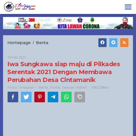
Lewati
ke
konten
Iwa
Homepage
Berita
/
Sungkawa
siap
Oleh
29 Mei 2021
maju
Frisca
Iwa Sungkawa siap maju di Pilkades
di
Tintajabar
Pilkades
Serentak 2021 Dengan Membawa
Serentak
Perubahan Desa Cintamanik
2021
Dengan
Frisca Tintajabar
Berita
Politik
Seputar JABAR
-
,
,
-
7962 Dilihat
Membawa
Perubahan
Desa
Cintamanik