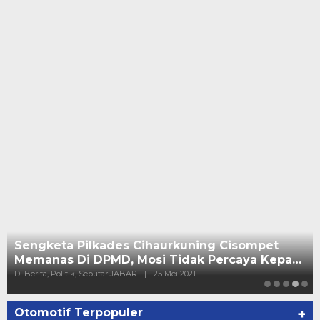
Sengketa Pilkades Cihaurkuning Cisompet
Memanas Di DPMD, Mosi Tidak Percaya Kepa…
Di Berita, Politik, Seputar JABAR
|
25 Mei 2021
Otomotif Terpopuler
+