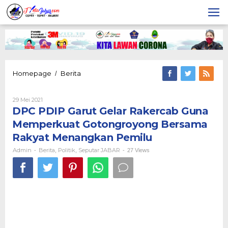
Lewati
ke
konten
Homepage
Berita
DPC
/
PDIP
Garut
29 Mei 2021
Oleh
Gelar
Admin
DPC PDIP Garut Gelar Rakercab Guna
Rakercab
Guna
Memperkuat Gotongroyong Bersama
Memperkuat
Rakyat Menangkan Pemilu
Gotongroyong
Bersama
Admin
Berita
Politik
Seputar JABAR
-
,
,
-
27 Views
Rakyat
Menangkan
Pemilu