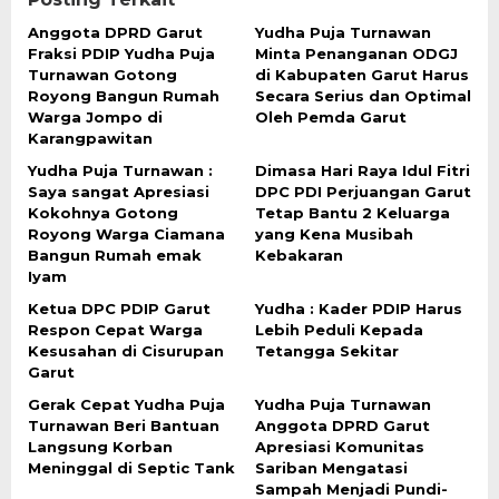
Anggota DPRD Garut
Yudha Puja Turnawan
Fraksi PDIP Yudha Puja
Minta Penanganan ODGJ
Turnawan Gotong
di Kabupaten Garut Harus
Royong Bangun Rumah
Secara Serius dan Optimal
Warga Jompo di
Oleh Pemda Garut
Karangpawitan
Yudha Puja Turnawan :
Dimasa Hari Raya Idul Fitri
Saya sangat Apresiasi
DPC PDI Perjuangan Garut
Kokohnya Gotong
Tetap Bantu 2 Keluarga
Royong Warga Ciamana
yang Kena Musibah
Bangun Rumah emak
Kebakaran
Iyam
Ketua DPC PDIP Garut
Yudha : Kader PDIP Harus
Respon Cepat Warga
Lebih Peduli Kepada
Kesusahan di Cisurupan
Tetangga Sekitar
Garut
Gerak Cepat Yudha Puja
Yudha Puja Turnawan
Turnawan Beri Bantuan
Anggota DPRD Garut
Langsung Korban
Apresiasi Komunitas
Meninggal di Septic Tank
Sariban Mengatasi
Sampah Menjadi Pundi-