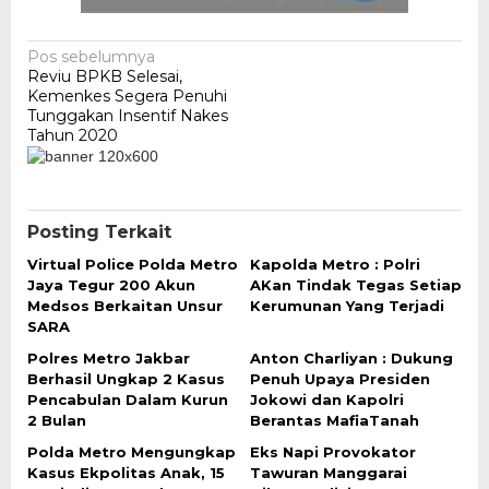
Navigasi
Pos sebelumnya
Reviu BPKB Selesai,
pos
Kemenkes Segera Penuhi
Tunggakan Insentif Nakes
Tahun 2020
Posting Terkait
Virtual Police Polda Metro
Kapolda Metro : Polri
Jaya Tegur 200 Akun
AKan Tindak Tegas Setiap
Medsos Berkaitan Unsur
Kerumunan Yang Terjadi
SARA
Polres Metro Jakbar
Anton Charliyan : Dukung
Berhasil Ungkap 2 Kasus
Penuh Upaya Presiden
Pencabulan Dalam Kurun
Jokowi dan Kapolri
2 Bulan
Berantas MafiaTanah
Polda Metro Mengungkap
Eks Napi Provokator
Kasus Ekpolitas Anak, 15
Tawuran Manggarai