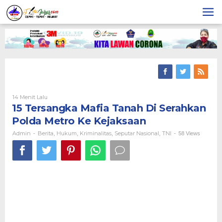
Skip
to
content
14 Menit Lalu
Oleh
Admin
15 Tersangka Mafia Tanah Di Serahkan
Polda Metro Ke Kejaksaan
Admin
Berita
Hukum
Kriminalitas
Seputar Nasional
TNI
-
,
,
,
,
-
58 Views