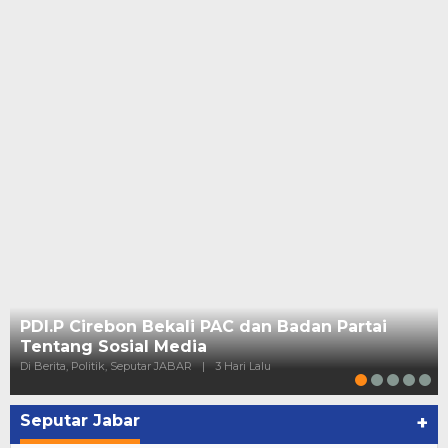
PDI.P Cirebon Bekali PAC dan Badan Partai
Tentang Sosial Media
Di Berita, Politik, Seputar JABAR
|
3 Hari Lalu
Seputar Jabar
+