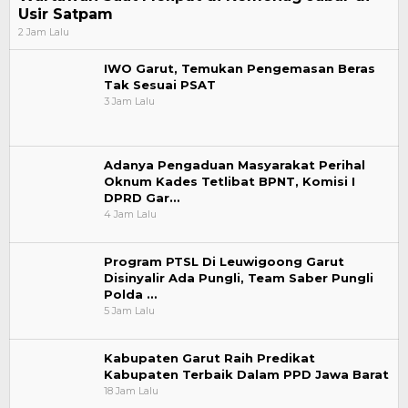
Usir Satpam
2 Jam Lalu
IWO Garut, Temukan Pengemasan Beras
Tak Sesuai PSAT
3 Jam Lalu
Adanya Pengaduan Masyarakat Perihal
Oknum Kades Tetlibat BPNT, Komisi I
DPRD Gar…
4 Jam Lalu
Program PTSL Di Leuwigoong Garut
Disinyalir Ada Pungli, Team Saber Pungli
Polda …
5 Jam Lalu
Kabupaten Garut Raih Predikat
Kabupaten Terbaik Dalam PPD Jawa Barat
18 Jam Lalu