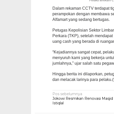
Pelaku terekam 
Dalam rekaman CCTV terdapat ti
perampokan dengan membawa sen
Alfamart yang sedang bertugas.
Petugas Kepolisian Sektor Limb
Perkara (TKP), setelah mendapat i
uang cash yang berada di ruangan
“Kejadiannya sangat cepat, pela
menyuruh kami yang bekerja untuk
jumlahnya,” ujar salah satu pegaw
Hingga berita ini dilaporkan, pe
dan melacak larinya para pelaku.(
Navigasi
Pos sebelumnya
Jokowi Resmikan Renovasi Masjid
pos
Istiqlal