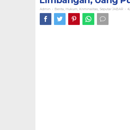
Limbangan, Uang Pu
Uang
Puluhan
Admin
Berita
Hukum
Kriminalitas
Seputar JABAR
-
,
,
,
-
4
Juta
Raib