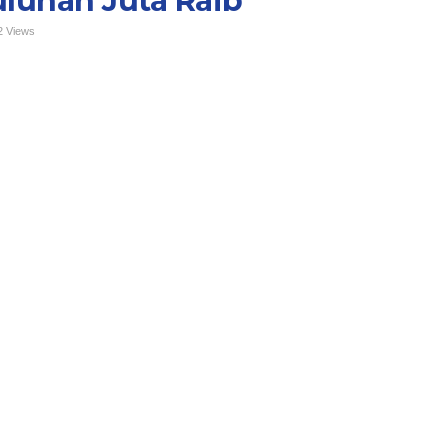
luhan Juta Raib
2 Views