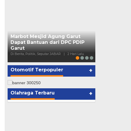
DPC PDIP Ga
Rumah Bah T
Di Berita, Politik, S
Marbot Mesjid Agung Garut
Dapat Bantuan dari DPC PDIP
Garut
Di Berita, Politik, Seputar JABAR
|
2 Hari Lalu
Otomotif Terpopuler
+
Olahraga Terbaru
+