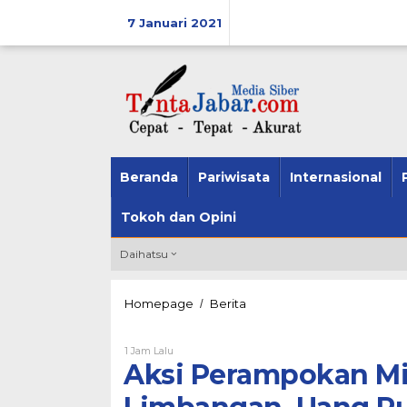
Skip
7 Januari 2021
to
content
Beranda
Pariwisata
Internasional
Tokoh dan Opini
Daihatsu
Homepage
Berita
Aksi
/
Perampokan
Minimarket
1 Jam Lalu
Oleh
Terjadi
Admin
Aksi Perampokan Min
di
Alfamart
Limbangan,