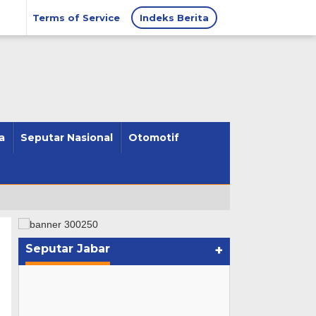
Terms of Service
Indeks Berita
a
Seputar Nasional
Otomotif
Seputar Jabar
+