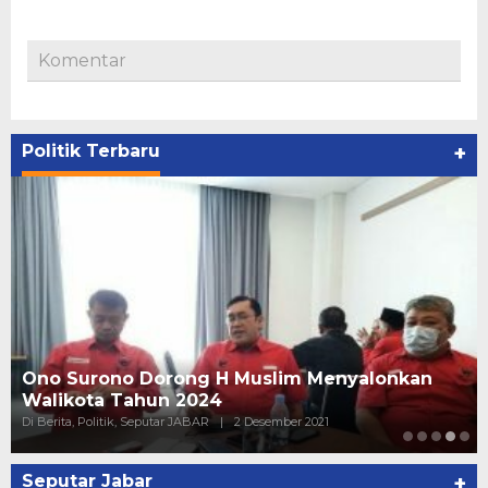
Komentar
Politik Terbaru
+
Ono Surono Dorong H Muslim Menyalonkan
Walikota Tahun 2024
Di Berita, Politik, Seputar JABAR
|
2 Desember 2021
Seputar Jabar
+