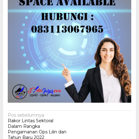
Navigasi
Pos sebelumnya
Rakor Lintas Sektoral
pos
Dalam Rangka
Pengamanan Ops Lilin dan
Tahun Baru 2022