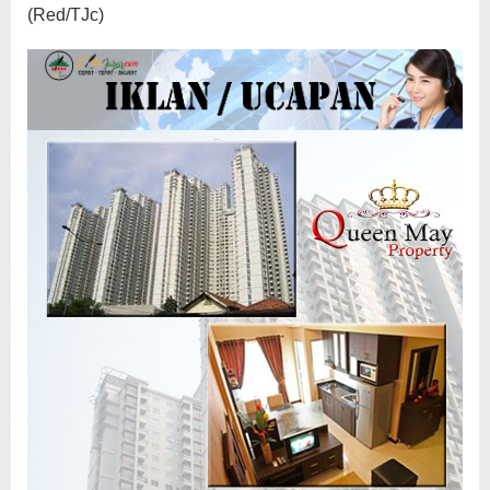
(Red/TJc)