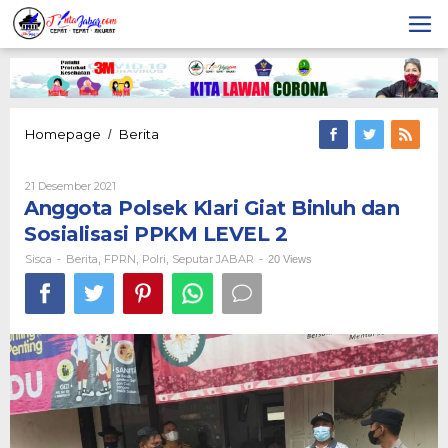
Lewati
ke
konten
Anggota
Homepage
Berita
/
Polsek
Klari
Oleh
21 Desember 2021
Giat
Sisca
Anggota Polsek Klari Giat Binluh dan
Binluh
dan
Sosialisasi PPKM LEVEL 2
Sosialisasi
PPKM
Sisca
Berita
FPRN
Polri
Seputar JABAR
-
,
,
,
-
20 Views
LEVEL
2