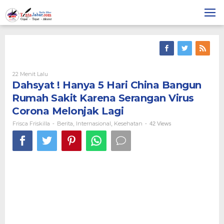
Skip
to
content
22 Menit Lalu
Oleh
Frisca
Dahsyat ! Hanya 5 Hari China Bangun
Friskilla
Rumah Sakit Karena Serangan Virus
Corona Melonjak Lagi
Frisca Friskilla
Berita
Internasional
Kesehatan
-
,
,
-
42 Views