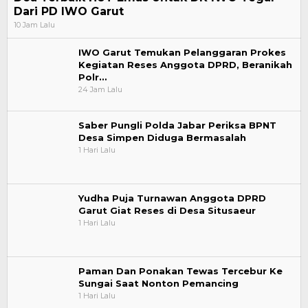
Dari PD IWO Garut
10 Jam Lalu
IWO Garut Temukan Pelanggaran Prokes
Kegiatan Reses Anggota DPRD, Beranikah
Polr…
24 Jam Lalu
Saber Pungli Polda Jabar Periksa BPNT
Desa Simpen Diduga Bermasalah
1 Hari Lalu
Yudha Puja Turnawan Anggota DPRD
Garut Giat Reses di Desa Situsaeur
1 Hari Lalu
Paman Dan Ponakan Tewas Tercebur Ke
Sungai Saat Nonton Pemancing
1 Hari Lalu