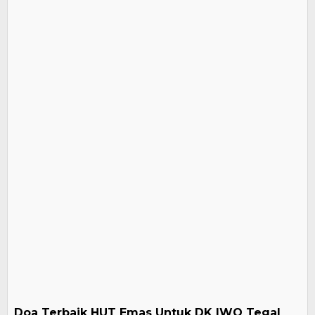
Doa Terbaik HUT Emas Untuk DK IWO Tegal