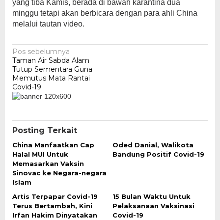
yang tiba Kamis, berada di bawah karantina dua
minggu tetapi akan berbicara dengan para ahli China
melalui tautan video.
Navigasi
Pos sebelumnya
Taman Air Sabda Alam
pos
Tutup Sementara Guna
Memutus Mata Rantai
Covid-19
Posting Terkait
China Manfaatkan Cap
Oded Danial, Walikota
Halal MUI Untuk
Bandung Positif Covid-19
Memasarkan Vaksin
Sinovac ke Negara-negara
Islam
Artis Terpapar Covid-19
15 Bulan Waktu Untuk
Terus Bertambah, Kini
Pelaksanaan Vaksinasi
Irfan Hakim Dinyatakan
Covid-19