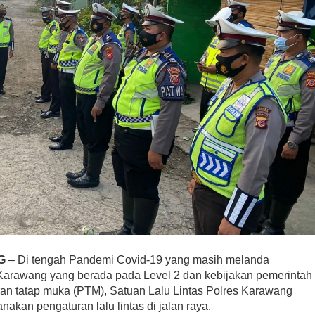
G
– Di tengah Pandemi Covid-19 yang masih melanda
Karawang yang berada pada Level 2 dan kebijakan pemerintah
n tatap muka (PTM), Satuan Lalu Lintas Polres Karawang
akan pengaturan lalu lintas di jalan raya.