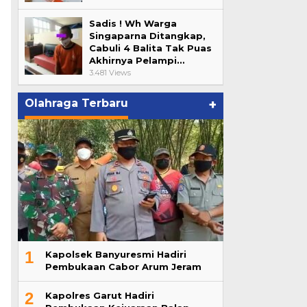
Sadis ! Wh Warga
Singaparna Ditangkap,
Cabuli 4 Balita Tak Puas
Akhirnya Pelampi…
3.481 Views
Olahraga Terbaru
+
1
Kapolsek Banyuresmi Hadiri
Pembukaan Cabor Arum Jeram
2
Kapolres Garut Hadiri