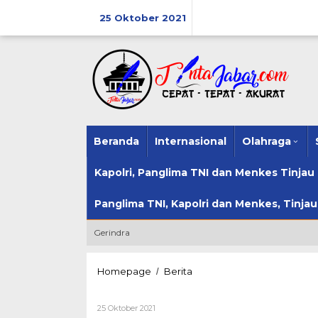
Lewati
ke
25 Oktober 2021
konten
Beranda
Internasional
Olahraga
Kapolri, Panglima TNI dan Menkes Tinja
Panglima TNI, Kapolri dan Menkes, Tinja
Gerindra
Dalam
Homepage
Berita
/
Mengatur
Lalu
Oleh
25 Oktober 2021
Lintas,
Sisca