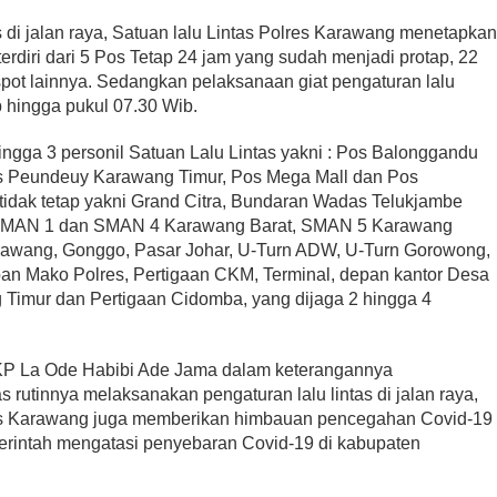
s di jalan raya, Satuan lalu Lintas Polres Karawang menetapka
erdiri dari 5 Pos Tetap 24 jam yang sudah menjadi protap, 22
espot lainnya. Sedangkan pelaksanaan giat pengaturan lalu
ib hingga pukul 07.30 Wib.
ingga 3 personil Satuan Lalu Lintas yakni : Pos Balonggandu
Pos Peundeuy Karawang Timur, Pos Mega Mall dan Pos
idak tetap yakni Grand Citra, Bundaran Wadas Telukjambe
 SMAN 1 dan SMAN 4 Karawang Barat, SMAN 5 Karawang
rawang, Gonggo, Pasar Johar, U-Turn ADW, U-Turn Gorowong,
n Mako Polres, Pertigaan CKM, Terminal, depan kantor Desa
ng Timur dan Pertigaan Cidomba, yang dijaga 2 hingga 4
KP La Ode Habibi Ade Jama dalam keterangannya
utinnya melaksanakan pengaturan lalu lintas di jalan raya,
res Karawang juga memberikan himbauan pencegahan Covid-19
rintah mengatasi penyebaran Covid-19 di kabupaten