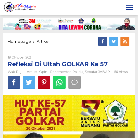
Lewati
ke
konten
Refleksi
Homepage
Artikel
/
Di
Ultah
Oleh
19 Oktober 2021
GOLKAR
Wak
Refleksi Di Ultah GOLKAR Ke 57
Ke
Puji
57
Wak Puji
Artikel
Opini
Parlementer
Politik
Seputar JABAR
-
,
,
,
,
-
50 Views