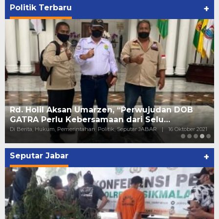
Politik Terbaru
+
Rd. Holil Aksan Umarzen, “Perwujudan DOB
GATRA Perlu Kebersamaan dari Selu…
Di Berita, Hukum, Pemerintahan, Politik, Seputar JABAR
|
16 Oktober 2021
Seputar Jabar
+