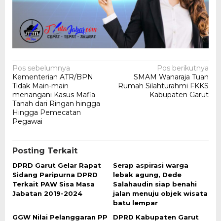
Navigasi
Pos sebelumnya
Pos berikutnya
Kementerian ATR/BPN
SMAM Wanaraja Tuan
pos
Tidak Main-main
Rumah Silahturahmi FKKS
menangani Kasus Mafia
Kabupaten Garut
Tanah dari Ringan hingga
Hingga Pemecatan
Pegawai
Posting Terkait
DPRD Garut Gelar Rapat
Serap aspirasi warga
Sidang Paripurna DPRD
lebak agung, Dede
Terkait PAW Sisa Masa
Salahaudin siap benahi
Jabatan 2019-2024
jalan menuju objek wisata
batu lempar
GGW Nilai Pelanggaran PP
DPRD Kabupaten Garut