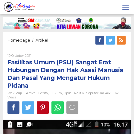
Lewati
ke
konten
Fasilitas
Homepage
Artikel
/
Umum
(PSU)
Oleh
19 Oktober 2021
Sangat
Wak
Fasilitas Umum (PSU) Sangat Erat
Erat
Puji
Hubungan
Hubungan Dengan Hak Asasi Manusia
Dengan
Dan Pasal Yang Mengatur Hukum
Hak
Asasi
Pidana
Manusia
Wak Puji
Artikel
Berita
Hukum
Opini
Politik
Seputar JABAR
-
,
Dan
,
,
,
,
-
62
Views
Pasal
Yang
Mengatur
Hukum
Pidana