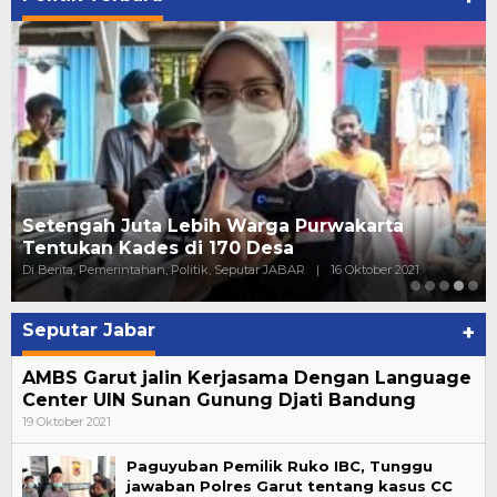
Setengah Juta Lebih Warga Purwakarta
Tentukan Kades di 170 Desa
Di Berita, Pemerintahan, Politik, Seputar JABAR
|
16 Oktober 2021
Seputar Jabar
+
AMBS Garut jalin Kerjasama Dengan Language
Center UIN Sunan Gunung Djati Bandung
19 Oktober 2021
Paguyuban Pemilik Ruko IBC, Tunggu
jawaban Polres Garut tentang kasus CC