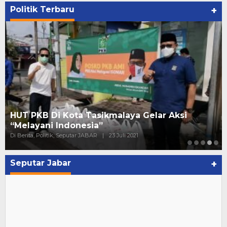
Politik Terbaru
+
HUT PKB Di Kota Tasikmalaya Gelar Aksi
“Melayani Indonesia”
Di Berita, Politik, Seputar JABAR
|
23 Juli 2021
Seputar Jabar
+