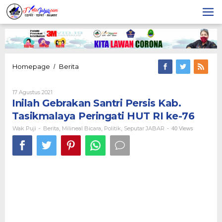
Lewati
ke
konten
Inilah
Homepage
Berita
/
Gebrakan
Santri
Oleh
17 Agustus 2021
Persis
Wak
Inilah Gebrakan Santri Persis Kab.
Kab.
Puji
Tasikmalaya
Tasikmalaya Peringati HUT RI ke-76
Peringati
HUT
Wak Puji
Berita
Milineal Bicara
Politik
Seputar JABAR
-
,
,
,
-
40 Views
RI
ke-
76