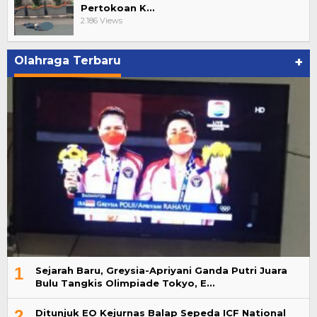
Pertokoan K…
2.186 Views
Olahraga Terbaru
+
1
Sejarah Baru, Greysia-Apriyani Ganda Putri Juara
Bulu Tangkis Olimpiade Tokyo, E…
2
Ditunjuk EO Kejurnas Balap Sepeda ICF National