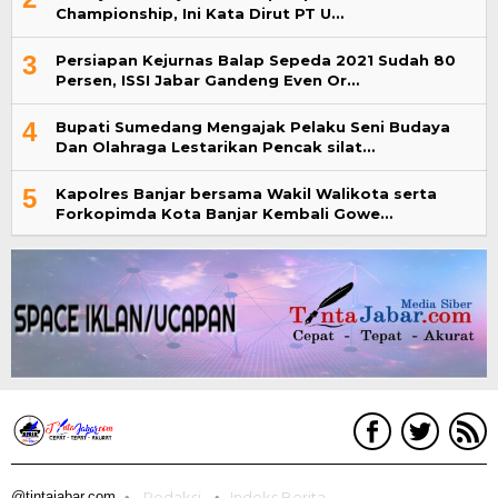
Championship, Ini Kata Dirut PT U…
3
Persiapan Kejurnas Balap Sepeda 2021 Sudah 80
Persen, ISSI Jabar Gandeng Even Or…
4
Bupati Sumedang Mengajak Pelaku Seni Budaya
Dan Olahraga Lestarikan Pencak silat…
5
Kapolres Banjar bersama Wakil Walikota serta
Forkopimda Kota Banjar Kembali Gowe…
@tintajabar.com
Redaksi
Indeks Berita