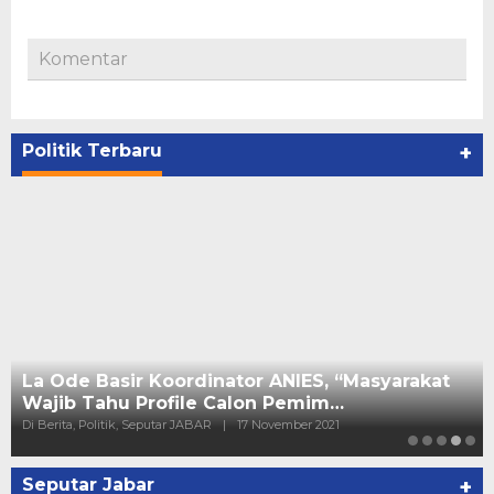
Komentar
Politik Terbaru
+
La Ode Basir Koordinator ANIES, “Masyarakat
Wajib Tahu Profile Calon Pemim…
Di Berita, Politik, Seputar JABAR
|
17 November 2021
Seputar Jabar
+