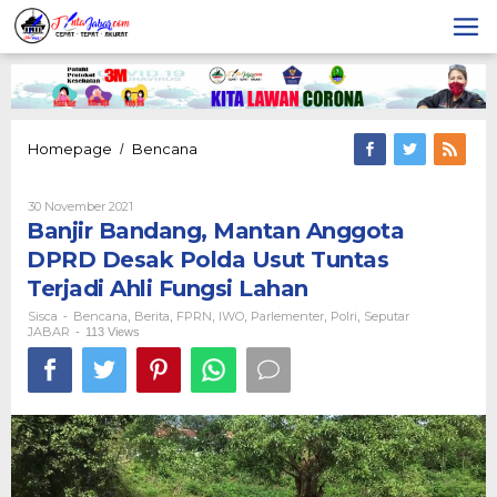
Lewati
ke
konten
Banjir
Homepage
Bencana
/
Bandang,
Mantan
Oleh
30 November 2021
Anggota
Sisca
Banjir Bandang, Mantan Anggota
DPRD
Desak
DPRD Desak Polda Usut Tuntas
Polda
Terjadi Ahli Fungsi Lahan
Usut
Tuntas
Sisca
Bencana
Berita
FPRN
IWO
Parlementer
Polri
Seputar
-
,
,
,
,
,
,
Terjadi
JABAR
-
113 Views
Ahli
Fungsi
Lahan