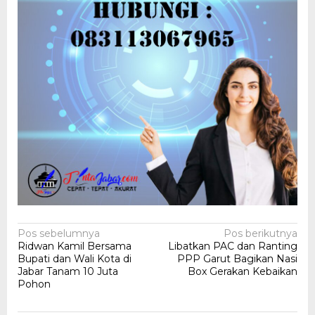
Navigasi
Pos sebelumnya
Pos berikutnya
Ridwan Kamil Bersama
Libatkan PAC dan Ranting
pos
Bupati dan Wali Kota di
PPP Garut Bagikan Nasi
Jabar Tanam 10 Juta
Box Gerakan Kebaikan
Pohon