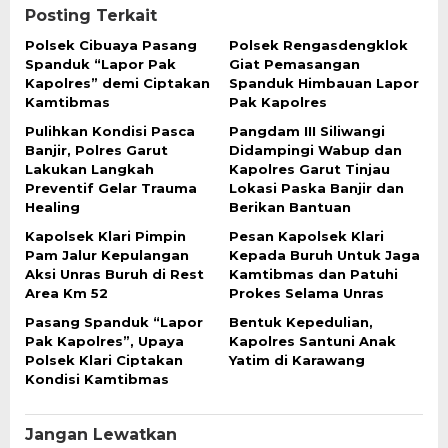
Posting Terkait
Polsek Cibuaya Pasang
Polsek Rengasdengklok
Spanduk “Lapor Pak
Giat Pemasangan
Kapolres” demi Ciptakan
Spanduk Himbauan Lapor
Kamtibmas
Pak Kapolres
Pulihkan Kondisi Pasca
Pangdam III Siliwangi
Banjir, Polres Garut
Didampingi Wabup dan
Lakukan Langkah
Kapolres Garut Tinjau
Preventif Gelar Trauma
Lokasi Paska Banjir dan
Healing
Berikan Bantuan
Kapolsek Klari Pimpin
Pesan Kapolsek Klari
Pam Jalur Kepulangan
Kepada Buruh Untuk Jaga
Aksi Unras Buruh di Rest
Kamtibmas dan Patuhi
Area Km 52
Prokes Selama Unras
Pasang Spanduk “Lapor
Bentuk Kepedulian,
Pak Kapolres”, Upaya
Kapolres Santuni Anak
Polsek Klari Ciptakan
Yatim di Karawang
Kondisi Kamtibmas
Jangan Lewatkan