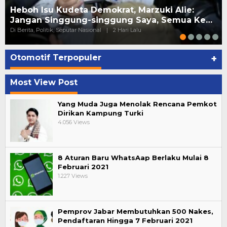
Heboh Isu Kudeta Demokrat, Marzuki Alie:
Jangan Singgung-singgung Saya, Semua Ke…
Di Berita, Politik, Seputar Nasional
|
2 Hari Lalu
Otomotif Terpopuler
+
Most View Post
Yang Muda Juga Menolak Rencana Pemkot
Dirikan Kampung Turki
4.056 Views
8 Aturan Baru WhatsAap Berlaku Mulai 8
Februari 2021
1.227 Views
Pemprov Jabar Membutuhkan 500 Nakes,
Pendaftaran Hingga 7 Februari 2021