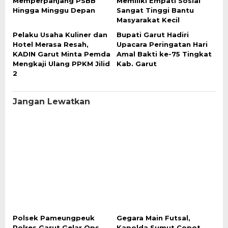
Memperpanjang PSBB
Memiliki Empati Sosial
Hingga Minggu Depan
Sangat Tinggi Bantu
Masyarakat Kecil
Pelaku Usaha Kuliner dan
Bupati Garut Hadiri
Hotel Merasa Resah,
Upacara Peringatan Hari
KADIN Garut Minta Pemda
Amal Bakti ke-75 Tingkat
Mengkaji Ulang PPKM Jilid
Kab. Garut
2
Jangan Lewatkan
Polsek Pameungpeuk
Gegara Main Futsal,
Polres Garut Gelar Ops
Kapolda Sumut Copot