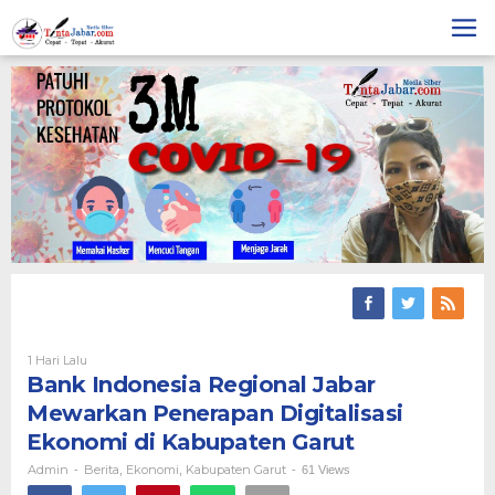
Skip
to
content
1 Hari Lalu
Oleh
Admin
Bank Indonesia Regional Jabar
Mewarkan Penerapan Digitalisasi
Ekonomi di Kabupaten Garut
Admin
Berita
Ekonomi
Kabupaten Garut
-
,
,
-
61 Views