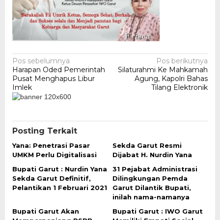
Navigasi
Pos sebelumnya
Pos berikutnya
Harapan Oded Pemerintah
Silaturahmi Ke Mahkamah
pos
Pusat Menghapus Libur
Agung, Kapolri Bahas
Imlek
Tilang Elektronik
Posting Terkait
Yana: Penetrasi Pasar
Sekda Garut Resmi
UMKM Perlu Digitalisasi
Dijabat H. Nurdin Yana
Bupati Garut : Nurdin Yana
31 Pejabat Administrasi
Sekda Garut Definitif,
Dilingkungan Pemda
Pelantikan 1 Februari 2021
Garut Dilantik Bupati,
inilah nama-namanya
Bupati Garut Akan
Bupati Garut : IWO Garut