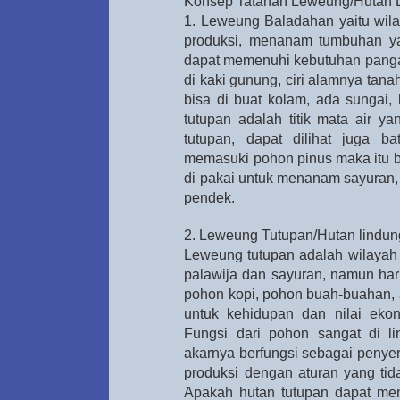
Konsep Tatanan Leweung/Hutan Le
1. Leweung Baladahan yaitu wila
produksi, menanam tumbuhan ya
dapat memenuhi kebutuhan panga
di kaki gunung, ciri alamnya tana
bisa di buat kolam, ada sungai,
tutupan adalah titik mata air y
tutupan, dapat dilihat juga 
memasuki pohon pinus maka itu b
di pakai untuk menanam sayuran,
pendek.
2. Leweung Tutupan/Hutan lindun
Leweung tutupan adalah wilayah 
palawija dan sayuran, namun har
pohon kopi, pohon buah-buahan, 
untuk kehidupan dan nilai ekon
Fungsi dari pohon sangat di li
akarnya berfungsi sebagai penyer
produksi dengan aturan yang ti
Apakah hutan tutupan dapat men