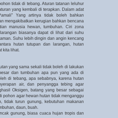
hon tidak di tebang. Aturan tatanan leluhur
 aturan yang kembali di terapkan. Dalam adat
mali” Yang artinya tidak boleh bahkan
kan mengakibatkan kerugian bahkan bencana
tian manusia hewan, tumbuhan. Ciri zona
larangan biasanya dapat di lihat dari suhu
anaman. Suhu lebih dingin dan angin kencang
ntara hutan tutupan dan larangan, hutan
kita lihat.
tan yang sama sekali tidak boleh di lakukan
 besar dan tumbuhan apa pun yang ada di
oleh di tebang, apa sebabnya, karena hutan
nyerapan air, dan penyangga tebing agar
nghasil Oksigen, batang yang besar sebagai
 di pohon agar hewan hutan tidak menganggu
n, tidak turun gunung, kebutuhan makanan
mbuhan, daun, buah.
uncak gunung, biasa cuaca hujan tropis dan