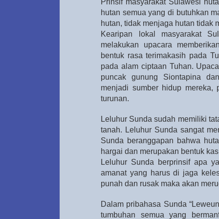
Prinsif masyarakat Sulawesi hut
hutan semua yang di butuhkan m
hutan, tidak menjaga hutan tidak
Kearipan lokal masyarakat Su
melakukan upacara memberikan 
bentuk rasa terimakasih pada T
pada alam ciptaan Tuhan. Upacar
puncak gunung Siontapina dan
menjadi sumber hidup mereka,
turunan.
Leluhur Sunda sudah memiliki ta
tanah. Leluhur Sunda sangat men
Sunda beranggapan bahwa hutan
hargai dan merupakan bentuk ka
Leluhur Sunda berprinsif apa 
amanat yang harus di jaga keles
punah dan rusak maka akan merugi
Dalam pribahasa Sunda “Leweung h
tumbuhan semua yang bermanf