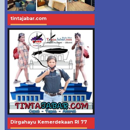
tintajabar.com
Dirgahayu Kemerdekaan RI 77