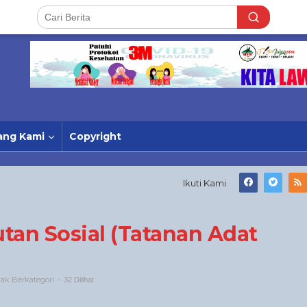
ang Kami
Copyright
Ikuti Kami
an Sosial (Tatanan Adat
ak Berkategori
-
32 Dilihat