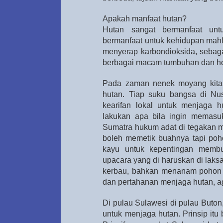
Apakah manfaat hutan?
Hutan sangat bermanfaat unt
bermanfaat untuk kehidupan mahl
menyerap karbondioksida, sebaga
berbagai macam tumbuhan dan h
Pada zaman nenek moyang kita
hutan. Tiap suku bangsa di Nus
kearifan lokal untuk menjaga h
lakukan apa bila ingin memasuk
Sumatra hukum adat di tegakan m
boleh memetik buahnya tapi poho
kayu untuk kepentingan membu
upacara yang di haruskan di lak
kerbau, bahkan menanam pohon p
dan pertahanan menjaga hutan, ag
Di pulau Sulawesi di pulau Buton
untuk menjaga hutan. Prinsip itu 