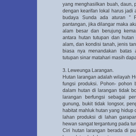
yang menghasilkan buah, daun, po
dengan kearifan lokal harus jadi
budaya Sunda ada aturan ” Pa
pantangan, jika dilangar maka a
alam besar dan berujung kema
antara hutan tutupan dan hutan 
alam, dan kondisi tanah, jenis t
biasa nya menandakan batas a
tutupan sinar matahari masih dapat 
3. Leweunga Larangan.
Hutan larangan adalah wilayah Hu
fungsi produksi. Pohon- pohon
dalam hutan di larangan tidak b
larangan berfungsi sebagai pe
gunung, bukit tidak longsor, pe
habitat mahluk hutan yang hidup
lahan produksi di lahan garapa
hewan sangat tergantung pada tu
Ciri hutan larangan berada di p