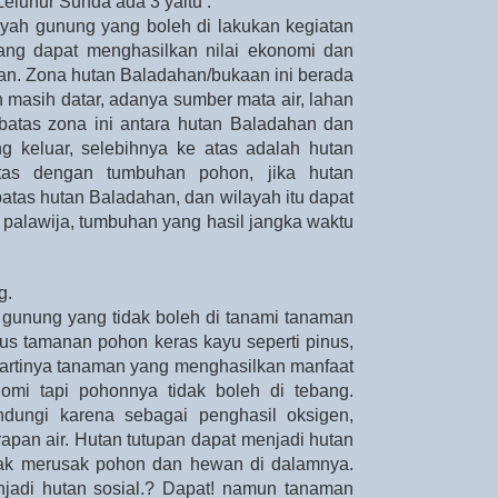
luhur Sunda ada 3 yaitu :
yah gunung yang boleh di lakukan kegiatan
ng dapat menghasilkan nilai ekonomi dan
n. Zona hutan Baladahan/bukaan ini berada
h masih datar, adanya sumber mata air, lahan
 batas zona ini antara hutan Baladahan dan
ang keluar, selebihnya ke atas adalah hutan
batas dengan tumbuhan pohon, jika hutan
atas hutan Baladahan, dan wilayah itu dapat
 palawija, tumbuhan yang hasil jangka waktu
g.
gunung yang tidak boleh di tanami tanaman
us tamanan pohon keras kayu seperti pinus,
artinya tanaman yang menghasilkan manfaat
omi tapi pohonnya tidak boleh di tebang.
ndungi karena sebagai penghasil oksigen,
apan air. Hutan tutupan dapat menjadi hutan
dak merusak pohon dan hewan di dalamnya.
jadi hutan sosial.? Dapat! namun tanaman