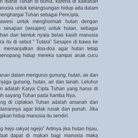
an ibarat Tuhan di dunia, karena di kawasan
anusia untuk kelangsungan hidup ada dalam
 menghargai Tuhan sebagai Pencipta.
lawesi untuk menghormati hutan dengan
sesajian (sesajen) untuk hutan, sebagai
uhan dan bentuk nyata belas kasih manusia
a itu di sebut ” Tutara” Sesajen di bawa ke
 memanjatkan doa-doa agar hutan tetap
 penopang hidup mereka sampai anak cucu
tanan dalam mengurus gunung, hutan, air dan
jaga gunung, hutan, air dan tanah. Leluhur
 adalah Karya Cipta Tuhan yang harus di
sih sayang Tuhan pada hamba Nya.
yang di ciptakan Tuhan adalah amanah dan
tariannya agar tidak rusak dan punah. Jika
kan hidup manusia itu sendiri.
ejo rakyat ngejo” Artinya jika hutan hijau,
aat dapat di makan bagi manusia maka