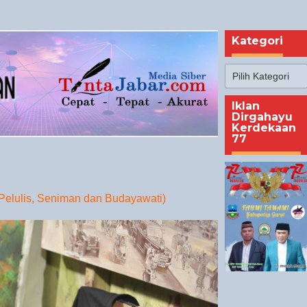
Kategori
Kategori
Iklan
Dirgahayu
Kerdekaan
77
, Pelulis, Seniman dan Budayawati)