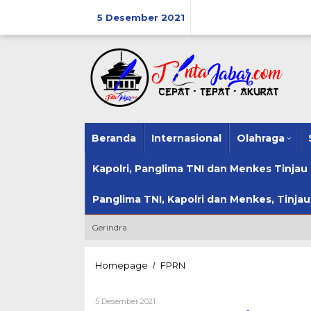
Lewati
ke
5 Desember 2021
konten
Beranda
Internasional
Olahraga
Kapolri, Panglima TNI dan Menkes Tinja
Panglima TNI, Kapolri dan Menkes, Tinja
Gerindra
Deddy
Homepage
FPRN
/
Corbuzier:
Pertama
Oleh
5 Desember 2021
dan
Sisca