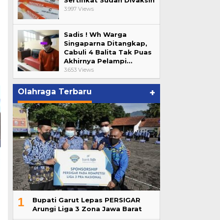
Sertifikat Sudah Divaksin
3.997 Views
Sadis ! Wh Warga
Singaparna Ditangkap,
Cabuli 4 Balita Tak Puas
Akhirnya Pelampi…
3.653 Views
Olahraga Terbaru
+
1
Bupati Garut Lepas PERSIGAR
Arungi Liga 3 Zona Jawa Barat