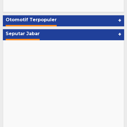
Otomotif Terpopuler
+
Seputar Jabar
+