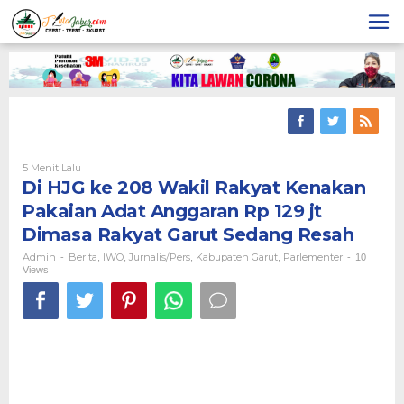
Skip
to
content
5 Menit Lalu
Oleh
Admin
Di HJG ke 208 Wakil Rakyat Kenakan
Pakaian Adat Anggaran Rp 129 jt
Dimasa Rakyat Garut Sedang Resah
Admin
Berita
IWO
Jurnalis/pers
Kabupaten Garut
Parlementer
-
,
,
,
,
-
10
Views