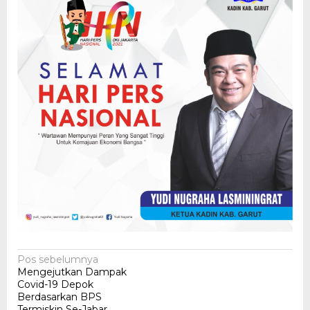
Navigasi
Pos sebelumnya
Mengejutkan Dampak
pos
Covid-19 Depok
Berdasarkan BPS
Termiskin Se-Jabar